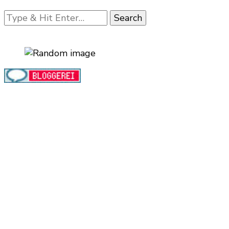
Looking
for
Something?