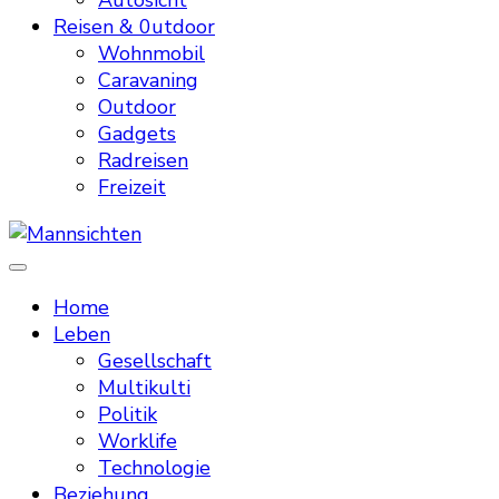
Autosicht
Reisen & 0utdoor
Wohnmobil
Caravaning
Outdoor
Gadgets
Radreisen
Freizeit
Mannsichten
Was Männer wollen. Was Männer denken.
Home
Leben
Gesellschaft
Multikulti
Politik
Worklife
Technologie
Beziehung