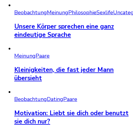
Beobachtung
Meinung
Philosophie
Sexlife
Uncateg
Unsere Körper sprechen eine ganz
eindeutige Sprache
Meinung
Paare
Kleinigkeiten, die fast jeder Mann
übersieht
Beobachtung
Dating
Paare
Motivation: Liebt sie dich oder benutzt
sie dich nur?