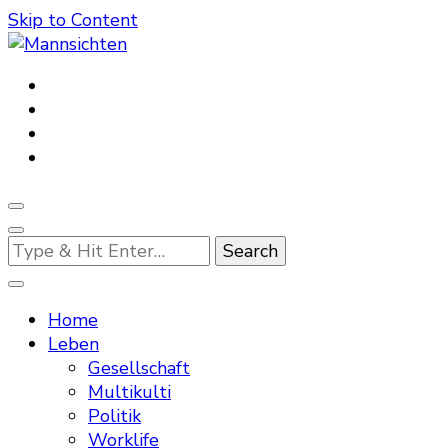
Skip to Content
Mannsichten
Was Männer wollen. Was Männer denken.
Looking
for
Something?
Home
Leben
Gesellschaft
Multikulti
Politik
Worklife