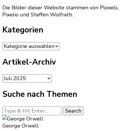
Die Bilder dieser Website stammen von Plexels,
Pixelio und Steffen Wolfrath.
Kategorien
Kategorien
Artikel-Archiv
Artikel-
Archiv
Suche nach Themen
Looking
for
Something?
George Orwell