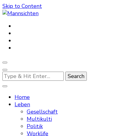
Skip to Content
Mannsichten
Was Männer wollen. Was Männer denken.
Looking
for
Something?
Home
Leben
Gesellschaft
Multikulti
Politik
Worklife