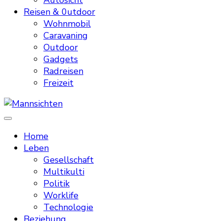
Autosicht
Reisen & 0utdoor
Wohnmobil
Caravaning
Outdoor
Gadgets
Radreisen
Freizeit
Mannsichten
Was Männer wollen. Was Männer denken.
Home
Leben
Gesellschaft
Multikulti
Politik
Worklife
Technologie
Beziehung