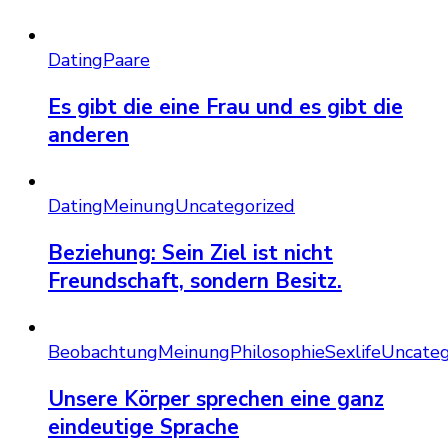
Dating
Paare
Es gibt die eine Frau und es gibt die
anderen
Dating
Meinung
Uncategorized
Beziehung: Sein Ziel ist nicht
Freundschaft, sondern Besitz.
Beobachtung
Meinung
Philosophie
Sexlife
Uncateg
Unsere Körper sprechen eine ganz
eindeutige Sprache