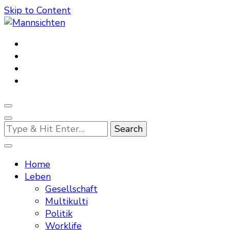
Skip to Content
Mannsichten
Was Männer wollen. Was Männer denken.
Looking
for
Something?
Home
Leben
Gesellschaft
Multikulti
Politik
Worklife