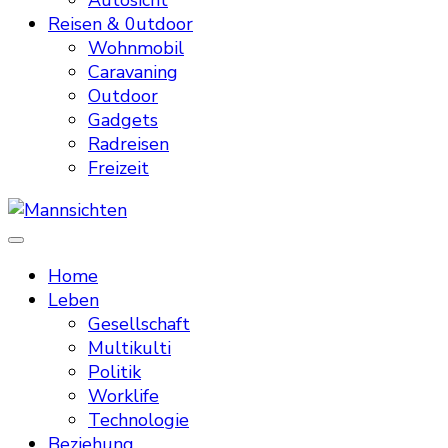
Autosicht
Reisen & 0utdoor
Wohnmobil
Caravaning
Outdoor
Gadgets
Radreisen
Freizeit
Mannsichten
Was Männer wollen. Was Männer denken.
Home
Leben
Gesellschaft
Multikulti
Politik
Worklife
Technologie
Beziehung