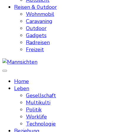
Autosicht
Reisen & 0utdoor
Wohnmobil
Caravaning
Outdoor
Gadgets
Radreisen
Freizeit
Mannsichten
Was Männer wollen. Was Männer denken.
Home
Leben
Gesellschaft
Multikulti
Politik
Worklife
Technologie
Beziehung