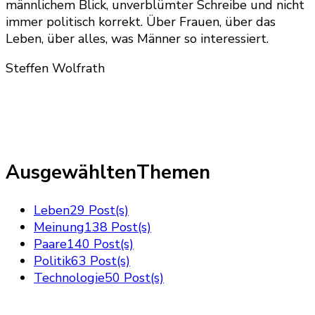
männlichem Blick, unverblümter Schreibe und nicht
immer politisch korrekt. Über Frauen, über das
Leben, über alles, was Männer so interessiert.
Steffen Wolfrath
AusgewähltenThemen
Leben
29 Post(s)
Meinung
138 Post(s)
Paare
140 Post(s)
Politik
63 Post(s)
Technologie
50 Post(s)