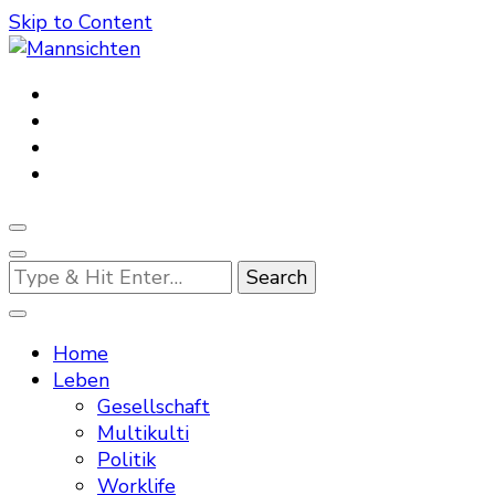
Skip to Content
Mannsichten
Was Männer wollen. Was Männer denken.
Looking
for
Something?
Home
Leben
Gesellschaft
Multikulti
Politik
Worklife