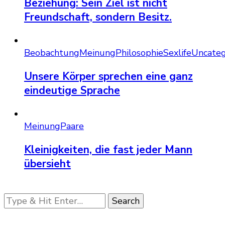
Beziehung: Sein Ziel ist nicht
Freundschaft, sondern Besitz.
Beobachtung
Meinung
Philosophie
Sexlife
Uncateg
Unsere Körper sprechen eine ganz
eindeutige Sprache
Meinung
Paare
Kleinigkeiten, die fast jeder Mann
übersieht
Looking
for
Something?