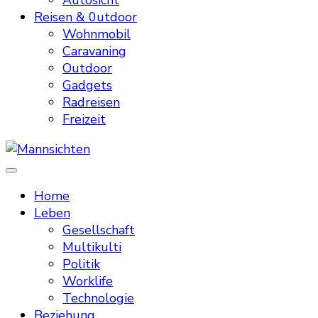
Autosicht
Reisen & 0utdoor
Wohnmobil
Caravaning
Outdoor
Gadgets
Radreisen
Freizeit
Mannsichten
Was Männer wollen. Was Männer denken.
Home
Leben
Gesellschaft
Multikulti
Politik
Worklife
Technologie
Beziehung