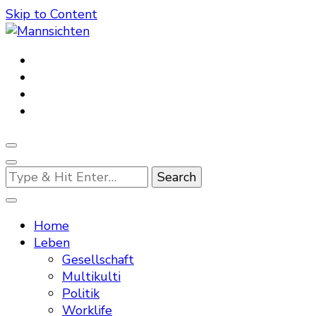
Skip to Content
Mannsichten
Was Männer wollen. Was Männer denken.
Looking
for
Something?
Home
Leben
Gesellschaft
Multikulti
Politik
Worklife