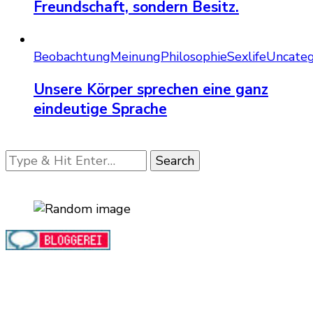
Freundschaft, sondern Besitz.
Beobachtung
Meinung
Philosophie
Sexlife
Uncateg
Unsere Körper sprechen eine ganz
eindeutige Sprache
Looking
for
Something?