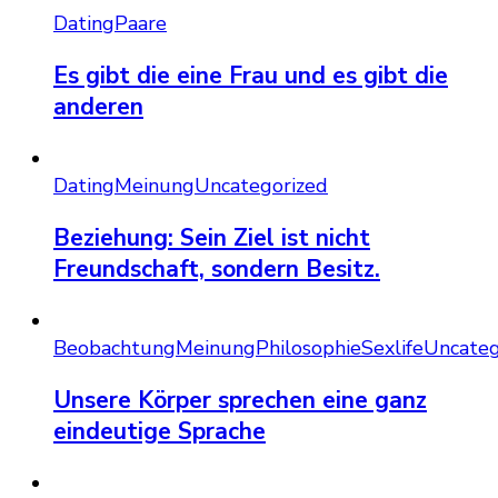
Dating
Paare
Es gibt die eine Frau und es gibt die
anderen
Dating
Meinung
Uncategorized
Beziehung: Sein Ziel ist nicht
Freundschaft, sondern Besitz.
Beobachtung
Meinung
Philosophie
Sexlife
Uncateg
Unsere Körper sprechen eine ganz
eindeutige Sprache