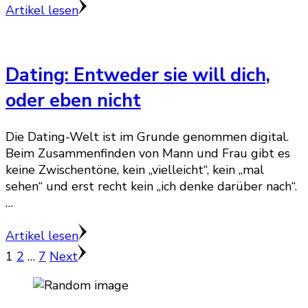
Artikel lesen
Dating: Entweder sie will dich,
oder eben nicht
Die Dating-Welt ist im Grunde genommen digital.
Beim Zusammenfinden von Mann und Frau gibt es
keine Zwischentöne, kein „vielleicht“, kein „mal
sehen“ und erst recht kein „ich denke darüber nach“.
…
Artikel lesen
Seitennummerierung
Page
Page
Page
1
2
…
7
Next
der
Beiträge