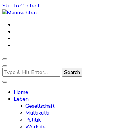
Skip to Content
Mannsichten
Was Männer wollen. Was Männer denken.
Looking
for
Something?
Home
Leben
Gesellschaft
Multikulti
Politik
Worklife