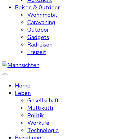
Autosicht
Reisen & 0utdoor
Wohnmobil
Caravaning
Outdoor
Gadgets
Radreisen
Freizeit
Mannsichten
Was Männer wollen. Was Männer denken.
Home
Leben
Gesellschaft
Multikulti
Politik
Worklife
Technologie
Beziehung