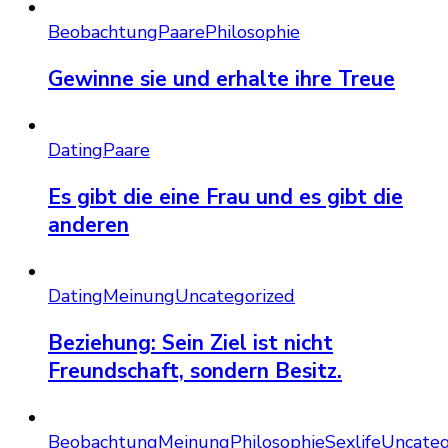
Beobachtung
Paare
Philosophie
Gewinne sie und erhalte ihre Treue
Dating
Paare
Es gibt die eine Frau und es gibt die
anderen
Dating
Meinung
Uncategorized
Beziehung: Sein Ziel ist nicht
Freundschaft, sondern Besitz.
Beobachtung
Meinung
Philosophie
Sexlife
Uncateg