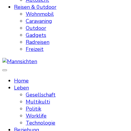
Autosicht
Reisen & 0utdoor
Wohnmobil
Caravaning
Outdoor
Gadgets
Radreisen
Freizeit
Mannsichten
Was Männer wollen. Was Männer denken.
Home
Leben
Gesellschaft
Multikulti
Politik
Worklife
Technologie
Beziehung