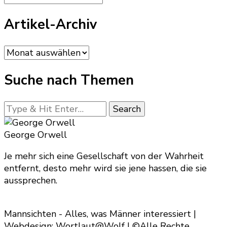
Artikel-Archiv
Artikel-
Archiv
Suche nach Themen
Looking
for
Something?
George Orwell
Je mehr sich eine Gesellschaft von der Wahrheit
entfernt, desto mehr wird sie jene hassen, die sie
aussprechen.
Mannsichten - Alles, was Männer interessiert |
Webdesign: Wortlaut@Wolf | ©Alle Rechte