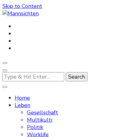
Skip to Content
Mannsichten
Was Männer wollen. Was Männer denken.
Looking
for
Something?
Home
Leben
Gesellschaft
Multikulti
Politik
Worklife