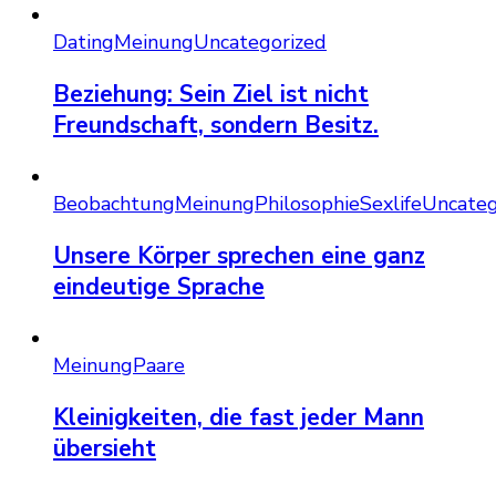
Dating
Meinung
Uncategorized
Beziehung: Sein Ziel ist nicht
Freundschaft, sondern Besitz.
Beobachtung
Meinung
Philosophie
Sexlife
Uncateg
Unsere Körper sprechen eine ganz
eindeutige Sprache
Meinung
Paare
Kleinigkeiten, die fast jeder Mann
übersieht