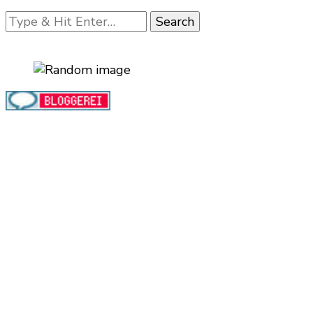
Looking
for
Something?