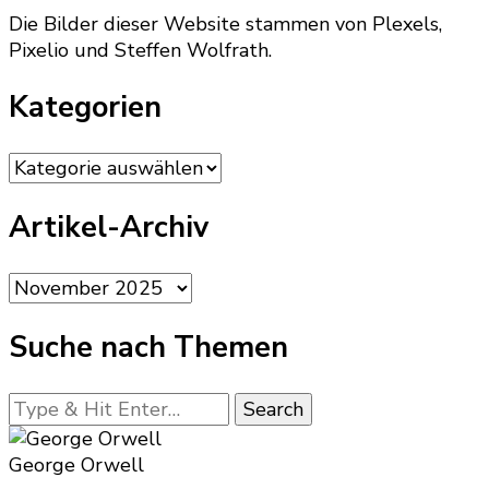
Die Bilder dieser Website stammen von Plexels,
Pixelio und Steffen Wolfrath.
Kategorien
Kategorien
Artikel-Archiv
Artikel-
Archiv
Suche nach Themen
Looking
for
Something?
George Orwell