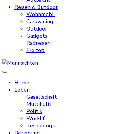
Autosicht
Reisen & 0utdoor
Wohnmobil
Caravaning
Outdoor
Gadgets
Radreisen
Freizeit
Mannsichten
Was Männer wollen. Was Männer denken.
Home
Leben
Gesellschaft
Multikulti
Politik
Worklife
Technologie
Beziehung