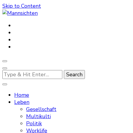
Skip to Content
Mannsichten
Was Männer wollen. Was Männer denken.
Looking
for
Something?
Home
Leben
Gesellschaft
Multikulti
Politik
Worklife