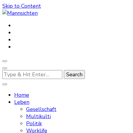
Skip to Content
Mannsichten
Was Männer wollen. Was Männer denken.
Looking
for
Something?
Home
Leben
Gesellschaft
Multikulti
Politik
Worklife