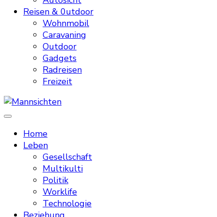
Autosicht
Reisen & 0utdoor
Wohnmobil
Caravaning
Outdoor
Gadgets
Radreisen
Freizeit
Mannsichten
Was Männer wollen. Was Männer denken.
Home
Leben
Gesellschaft
Multikulti
Politik
Worklife
Technologie
Beziehung