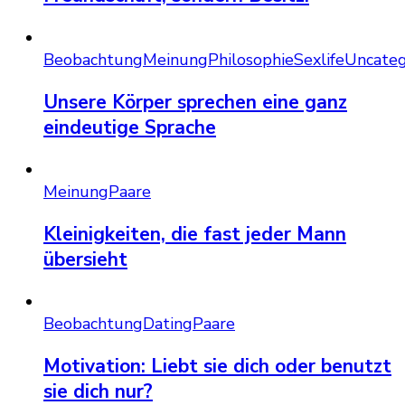
Beobachtung
Meinung
Philosophie
Sexlife
Uncateg
Unsere Körper sprechen eine ganz
eindeutige Sprache
Meinung
Paare
Kleinigkeiten, die fast jeder Mann
übersieht
Beobachtung
Dating
Paare
Motivation: Liebt sie dich oder benutzt
sie dich nur?