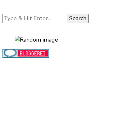
Looking
for
Something?