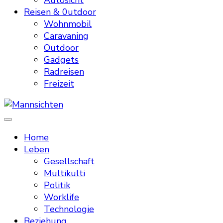
Autosicht
Reisen & 0utdoor
Wohnmobil
Caravaning
Outdoor
Gadgets
Radreisen
Freizeit
Mannsichten
Was Männer wollen. Was Männer denken.
Home
Leben
Gesellschaft
Multikulti
Politik
Worklife
Technologie
Beziehung