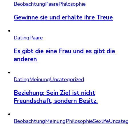
Beobachtung
Paare
Philosophie
Gewinne sie und erhalte ihre Treue
Dating
Paare
Es gibt die eine Frau und es gibt die
anderen
Dating
Meinung
Uncategorized
Beziehung: Sein Ziel ist nicht
Freundschaft, sondern Besitz.
Beobachtung
Meinung
Philosophie
Sexlife
Uncateg