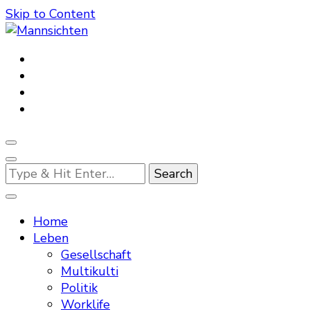
Skip to Content
Mannsichten
Was Männer wollen. Was Männer denken.
Looking
for
Something?
Home
Leben
Gesellschaft
Multikulti
Politik
Worklife