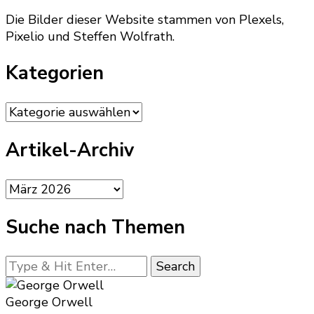
Die Bilder dieser Website stammen von Plexels,
Pixelio und Steffen Wolfrath.
Kategorien
Kategorien
Artikel-Archiv
Artikel-
Archiv
Suche nach Themen
Looking
for
Something?
George Orwell