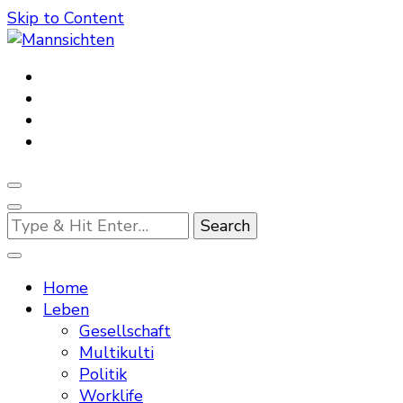
Skip to Content
Mannsichten
Was Männer wollen. Was Männer denken.
Looking
for
Something?
Home
Leben
Gesellschaft
Multikulti
Politik
Worklife