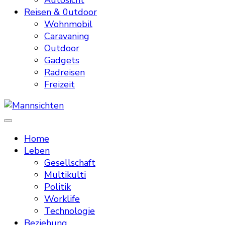
Autosicht
Reisen & 0utdoor
Wohnmobil
Caravaning
Outdoor
Gadgets
Radreisen
Freizeit
Mannsichten
Was Männer wollen. Was Männer denken.
Home
Leben
Gesellschaft
Multikulti
Politik
Worklife
Technologie
Beziehung