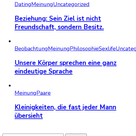
Dating
Meinung
Uncategorized
Beziehung: Sein Ziel ist nicht
Freundschaft, sondern Besitz.
Beobachtung
Meinung
Philosophie
Sexlife
Uncateg
Unsere Körper sprechen eine ganz
eindeutige Sprache
Meinung
Paare
Kleinigkeiten, die fast jeder Mann
übersieht