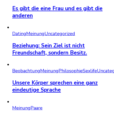
Es gibt die eine Frau und es gibt die
anderen
Dating
Meinung
Uncategorized
Beziehung: Sein Ziel ist nicht
Freundschaft, sondern Besitz.
Beobachtung
Meinung
Philosophie
Sexlife
Uncateg
Unsere Körper sprechen eine ganz
eindeutige Sprache
Meinung
Paare