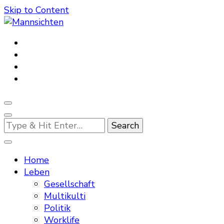
Skip to Content
Mannsichten
Was Männer wollen. Was Männer denken.
Looking
for
Something?
Home
Leben
Gesellschaft
Multikulti
Politik
Worklife