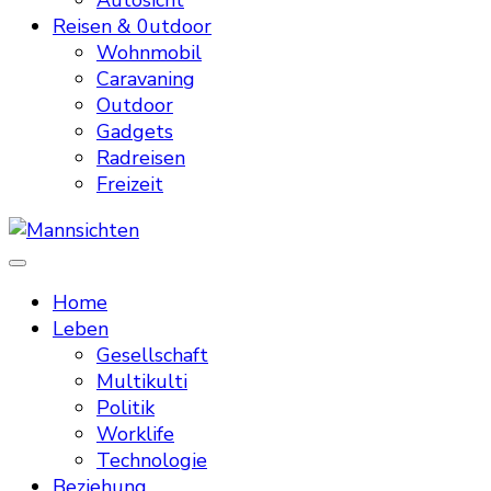
Autosicht
Reisen & 0utdoor
Wohnmobil
Caravaning
Outdoor
Gadgets
Radreisen
Freizeit
Mannsichten
Was Männer wollen. Was Männer denken.
Home
Leben
Gesellschaft
Multikulti
Politik
Worklife
Technologie
Beziehung