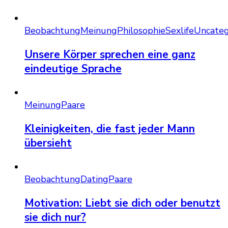
Beobachtung
Meinung
Philosophie
Sexlife
Uncateg
Unsere Körper sprechen eine ganz
eindeutige Sprache
Meinung
Paare
Kleinigkeiten, die fast jeder Mann
übersieht
Beobachtung
Dating
Paare
Motivation: Liebt sie dich oder benutzt
sie dich nur?