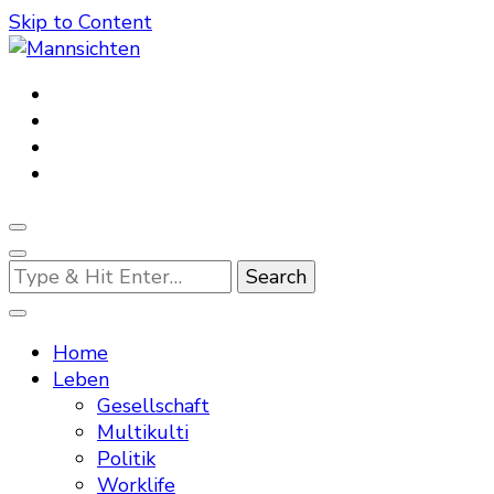
Skip to Content
Mannsichten
Was Männer wollen. Was Männer denken.
Looking
for
Something?
Home
Leben
Gesellschaft
Multikulti
Politik
Worklife