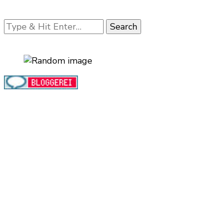
Looking
for
Something?