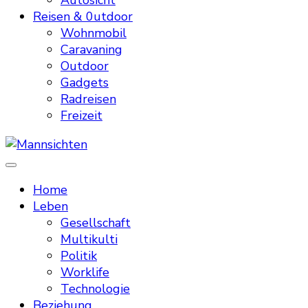
Autosicht
Reisen & 0utdoor
Wohnmobil
Caravaning
Outdoor
Gadgets
Radreisen
Freizeit
Mannsichten
Was Männer wollen. Was Männer denken.
Home
Leben
Gesellschaft
Multikulti
Politik
Worklife
Technologie
Beziehung