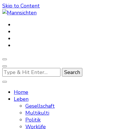
Skip to Content
Mannsichten
Was Männer wollen. Was Männer denken.
Looking
for
Something?
Home
Leben
Gesellschaft
Multikulti
Politik
Worklife