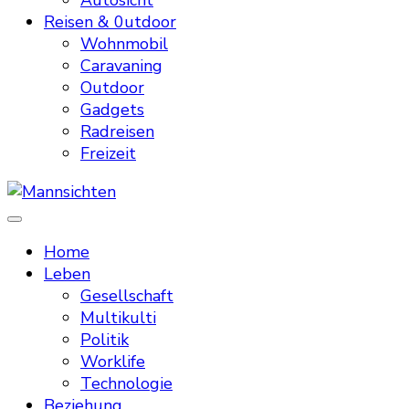
Autosicht
Reisen & 0utdoor
Wohnmobil
Caravaning
Outdoor
Gadgets
Radreisen
Freizeit
Mannsichten
Was Männer wollen. Was Männer denken.
Home
Leben
Gesellschaft
Multikulti
Politik
Worklife
Technologie
Beziehung