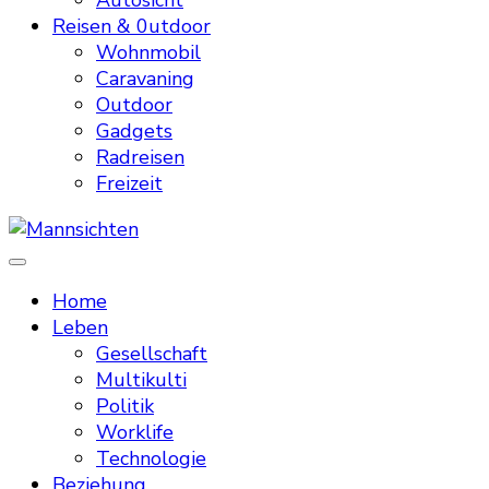
Autosicht
Reisen & 0utdoor
Wohnmobil
Caravaning
Outdoor
Gadgets
Radreisen
Freizeit
Mannsichten
Was Männer wollen. Was Männer denken.
Home
Leben
Gesellschaft
Multikulti
Politik
Worklife
Technologie
Beziehung