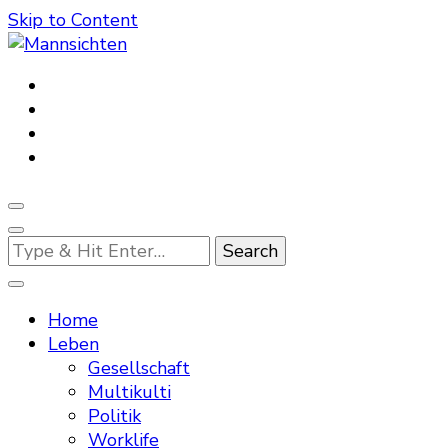
Skip to Content
Mannsichten
Was Männer wollen. Was Männer denken.
Looking
for
Something?
Home
Leben
Gesellschaft
Multikulti
Politik
Worklife