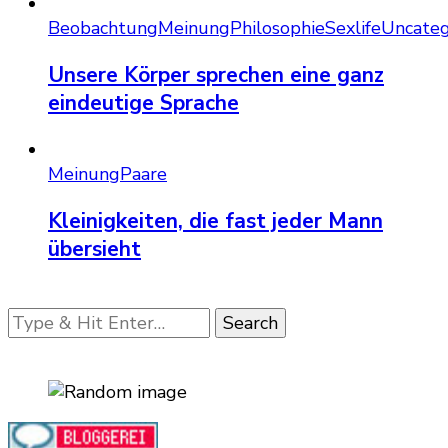
Beobachtung
Meinung
Philosophie
Sexlife
Uncateg
Unsere Körper sprechen eine ganz
eindeutige Sprache
Meinung
Paare
Kleinigkeiten, die fast jeder Mann
übersieht
Looking
for
Something?