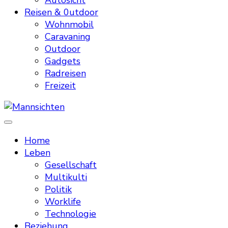
Autosicht
Reisen & 0utdoor
Wohnmobil
Caravaning
Outdoor
Gadgets
Radreisen
Freizeit
Mannsichten
Was Männer wollen. Was Männer denken.
Home
Leben
Gesellschaft
Multikulti
Politik
Worklife
Technologie
Beziehung