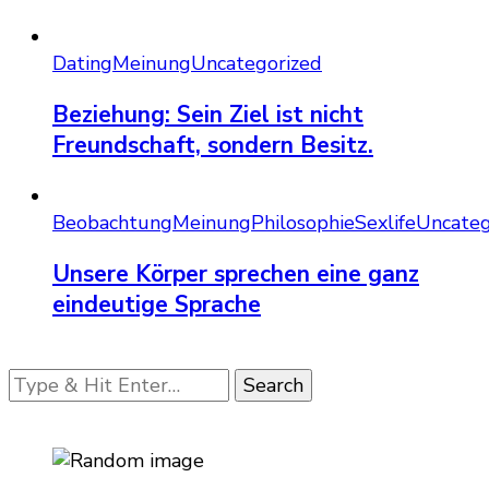
Dating
Meinung
Uncategorized
Beziehung: Sein Ziel ist nicht
Freundschaft, sondern Besitz.
Beobachtung
Meinung
Philosophie
Sexlife
Uncateg
Unsere Körper sprechen eine ganz
eindeutige Sprache
Looking
for
Something?