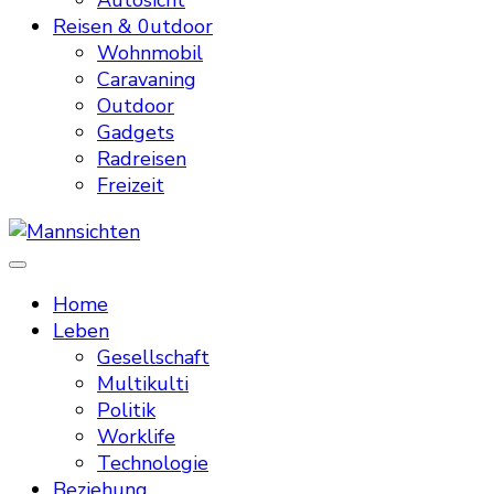
Autosicht
Reisen & 0utdoor
Wohnmobil
Caravaning
Outdoor
Gadgets
Radreisen
Freizeit
Mannsichten
Was Männer wollen. Was Männer denken.
Home
Leben
Gesellschaft
Multikulti
Politik
Worklife
Technologie
Beziehung