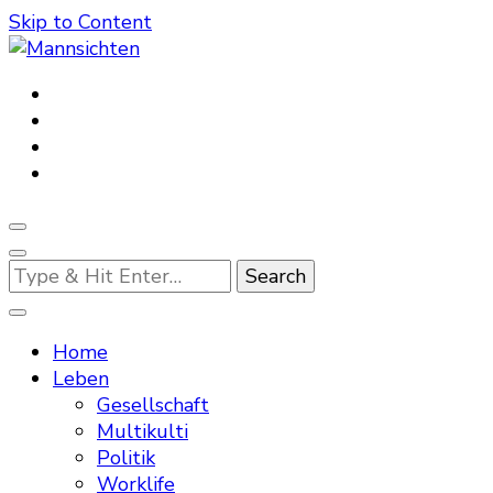
Skip to Content
Mannsichten
Was Männer wollen. Was Männer denken.
Looking
for
Something?
Home
Leben
Gesellschaft
Multikulti
Politik
Worklife