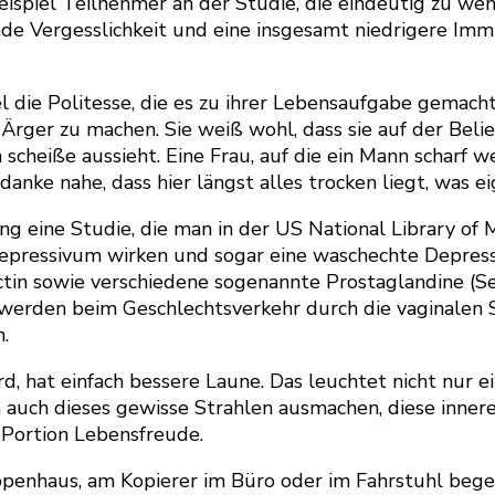
ispiel Teilnehmer an der Studie, die eindeutig zu wen
 Vergesslichkeit und eine insgesamt niedrigere Immun
el die Politesse, die es zu ihrer Lebensaufgabe gemach
ger zu machen. Sie weiß wohl, dass sie auf der Beliebt
 scheiße aussieht. Eine Frau, auf die ein Mann scharf 
danke nahe, dass hier längst alles trocken liegt, was e
 eine Studie, die man in der US National Library of M
epressivum wirken und sogar eine waschechte Depressi
ctin sowie verschiedene sogenannte Prostaglandine (S
erden beim Geschlechtsverkehr durch die vaginalen Sc
.
rd, hat einfach bessere Laune. Das leuchtet nicht nur e
n auch dieses gewisse Strahlen ausmachen, diese inner
Portion Lebensfreude.
ppenhaus, am Kopierer im Büro oder im Fahrstuhl bege