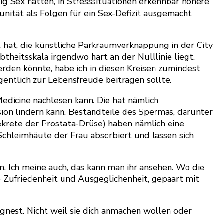
ig Sex hatten, in Stresssituationen erkennbar höhere
ität als Folgen für ein Sex-Defizit ausgemacht
t hat, die künstliche Parkraumverknappung in der City
heitsskala irgendwo hart an der Nulllinie liegt.
werden könnte, habe ich in diesen Kreisen zumindest
igentlich zur Lebensfreude beitragen sollte.
edicine nachlesen kann. Die hat nämlich
on lindern kann. Bestandteile des Spermas, darunter
ekrete der Prostata-Drüse) haben nämlich eine
hleimhäute der Frau absorbiert und lassen sich
in. Ich meine auch, das kann man ihr ansehen. Wo die
e Zufriedenheit und Ausgeglichenheit, gepaart mit
gnest. Nicht weil sie dich anmachen wollen oder