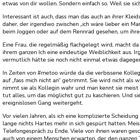
etwas von dir wollen. Sondern einfach so. Weil sie si
Interessant ist auch, dass man das auch an ihrer Kl
daher, der irgendwo zwischen „ich wäre lieber ein Man
beim Joggen oder auf dem Rennrad gesehen, um ihren 
Eine Frau, die regelmäßig flachgelegt wird, macht da 
ihrem ganzen Ich eine eindeutige Weiblichkeit aus. Ir
vermutlich hätte sie noch nicht einmal etwas dagege
In Zeiten von #metoo würde da die verbissene Kollegi
auf „fass mich nicht an“ getrimmt. Sie wird nicht als 
nimmt sie als Kollegin wahr und man kennt sie meist
tut alles, um das möglichst gut zu kaschieren. Und s
ereignislosen Gang weitergeht.
Vor vielen Jahren, als ich eine komplizierte Scheidun
lange nichts Hartes mehr in sich gespürt hatten. Me
Telefongespräch zu Ende. Viele von ihnen waren ges
auch von einem Menschen erwarten, der den ganzen T