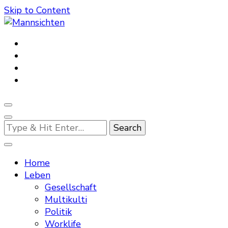
Skip to Content
Mannsichten
Was Männer wollen. Was Männer denken.
Looking
for
Something?
Home
Leben
Gesellschaft
Multikulti
Politik
Worklife