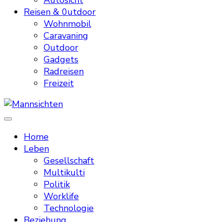
Autosicht
Reisen & 0utdoor
Wohnmobil
Caravaning
Outdoor
Gadgets
Radreisen
Freizeit
Mannsichten
Was Männer wollen. Was Männer denken.
Home
Leben
Gesellschaft
Multikulti
Politik
Worklife
Technologie
Beziehung