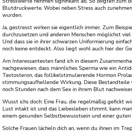
Stresswerte nehmen signifikant ab. So zeigten zum Be
Blutdruckwerte. Wobei neben Stress auch zunehmende
wurden.
Ja, gestresst wirken sie eigentlich immer. Zum Beispi
durchzusetzen und anderen Menschen möglichst viel Är
Und dass sie in ihrer schwarzen Uniformierung einfach
noch keine entdeckt. Also liegt wohl auch hier der Ge
Am Interessantesten fand ich in diesem Zusammenhang
nachgewiesen, dass männliches Sperma wie ein Antid
Testosteron, das follikelstimulierende Hormon Prola
stimmungsaufhellende Wirkung. Diese Bestandteile w
noch Stunden nach dem Sex in ihrem Blut nachweisen
Wusst ichs doch: Eine Frau, die regelmäßig gefickt wi
Lust intakt ist und das Liebesleben stimmt, kann ma
einem gesunden Selbstbewusstsein und einer guten 
Solche Frauen lächeln dich an, wenn du ihnen im Tre