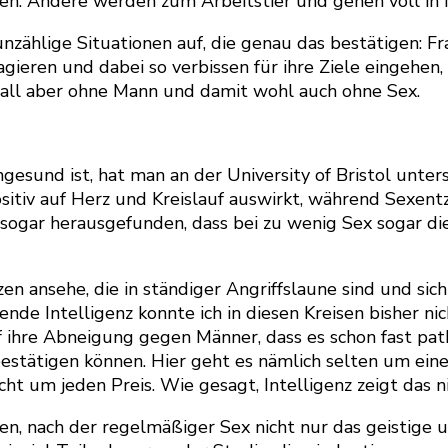
len. Andere werden zum Arbeitstier und gehen voll in 
unzählige Situationen auf, die genau das bestätigen: Fr
eren und dabei so verbissen für ihre Ziele eingehen, a
 Fall aber ohne Mann und damit wohl auch ohne Sex.
gesund ist, hat man an der University of Bristol unte
sitiv auf Herz und Kreislauf auswirkt, während Sexen
 sogar herausgefunden, dass bei zu wenig Sex sogar di
n ansehe, die in ständiger Angriffslaune sind und si
ende Intelligenz konnte ich in diesen Kreisen bisher n
uf ihre Abneigung gegen Männer, dass es schon fast path
estätigen können. Hier geht es nämlich selten um eine 
t um jeden Preis. Wie gesagt, Intelligenz zeigt das ni
sen, nach der regelmäßiger Sex nicht nur das geistige 