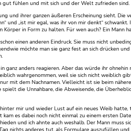
ch gut fühlen und mit sich und der Welt zufrieden sind.
eidung und ihrer ganzen äußeren Erscheinung sieht. Di
n“ und „ist mir egal, was ihr von mir denkt“ schwankt.
Körper in Form zu halten. Für wen auch? Ein Mann hat
schon einen anderen Eindruck. Sie muss nicht unbedingt
gendwie möchte man sie ganz fest an sich drücken und s
n.
n ganz anders reagieren. Aber das würde ihr ohnehin n
weiblich wahrgenommen, weil sie sich nicht weiblich gib
 nur mit dem Nachnamen. Vielleicht ist sie beim näher
ie spielt die Unnahbare, die Abweisende, die Überhebl
g hinter mir und wieder Lust auf ein neues Weib hatte, 
ist kam es dabei noch nicht einmal zu einem ersten Da
chieden und ich ahnte auch weshalb. Der Mann muss si
ag nichts anderes tut, als Formulare auszufüllen und