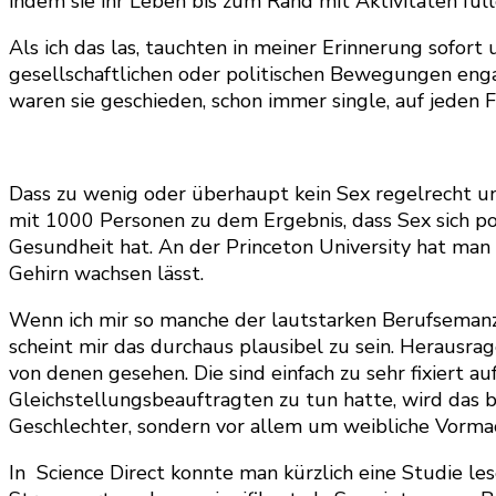
indem sie ihr Leben bis zum Rand mit Aktivitäten fül
Als ich das las, tauchten in meiner Erinnerung sofort 
gesellschaftlichen oder politischen Bewegungen engagi
waren sie geschieden, schon immer single, auf jeden
Dass zu wenig oder überhaupt kein Sex regelrecht un
mit 1000 Personen zu dem Ergebnis, dass Sex sich po
Gesundheit hat. An der Princeton University hat man
Gehirn wachsen lässt.
Wenn ich mir so manche der lautstarken Berufsemanze
scheint mir das durchaus plausibel zu sein. Herausrag
von denen gesehen. Die sind einfach zu sehr fixiert a
Gleichstellungsbeauftragten zu tun hatte, wird das b
Geschlechter, sondern vor allem um weibliche Vormach
In Science Direct konnte man kürzlich eine Studie le