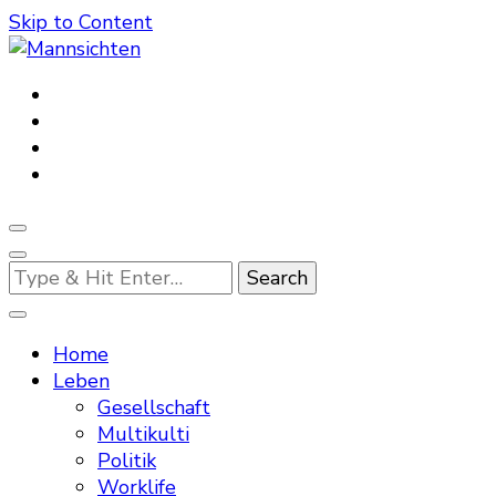
Skip to Content
Mannsichten
Was Männer wollen. Was Männer denken.
Looking
for
Something?
Home
Leben
Gesellschaft
Multikulti
Politik
Worklife