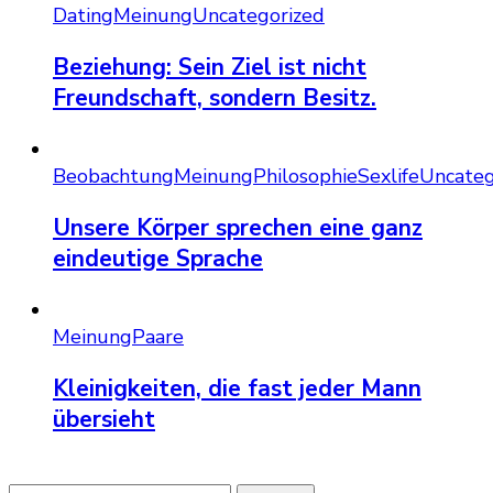
Dating
Meinung
Uncategorized
Beziehung: Sein Ziel ist nicht
Freundschaft, sondern Besitz.
Beobachtung
Meinung
Philosophie
Sexlife
Uncateg
Unsere Körper sprechen eine ganz
eindeutige Sprache
Meinung
Paare
Kleinigkeiten, die fast jeder Mann
übersieht