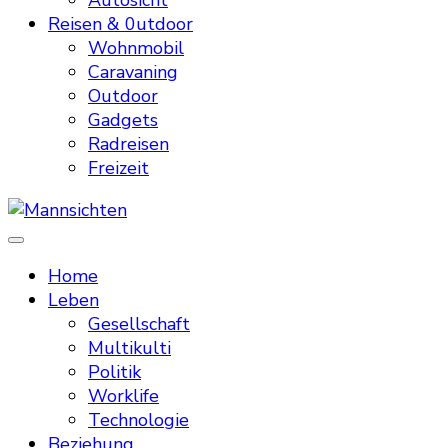
Autosicht
Reisen & 0utdoor
Wohnmobil
Caravaning
Outdoor
Gadgets
Radreisen
Freizeit
Mannsichten
Was Männer wollen. Was Männer denken.
Home
Leben
Gesellschaft
Multikulti
Politik
Worklife
Technologie
Beziehung