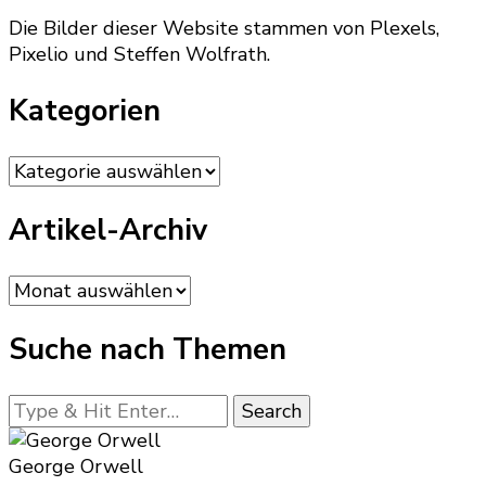
Die Bilder dieser Website stammen von Plexels,
Pixelio und Steffen Wolfrath.
Kategorien
Kategorien
Artikel-Archiv
Artikel-
Archiv
Suche nach Themen
Looking
for
Something?
George Orwell