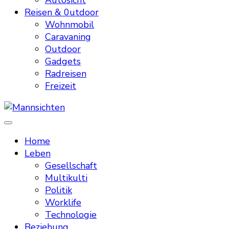
Autosicht
Reisen & 0utdoor
Wohnmobil
Caravaning
Outdoor
Gadgets
Radreisen
Freizeit
Mannsichten
Was Männer wollen. Was Männer denken.
Home
Leben
Gesellschaft
Multikulti
Politik
Worklife
Technologie
Beziehung