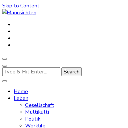
Skip to Content
Mannsichten
Was Männer wollen. Was Männer denken.
Looking
for
Something?
Home
Leben
Gesellschaft
Multikulti
Politik
Worklife