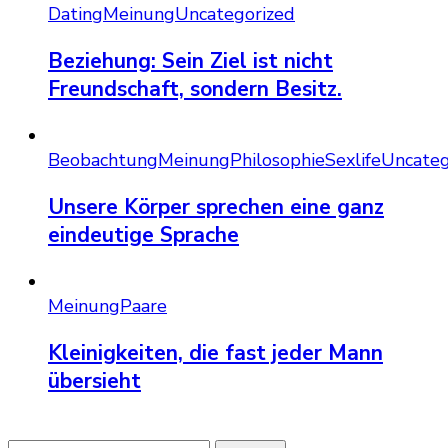
Dating
Meinung
Uncategorized
Beziehung: Sein Ziel ist nicht
Freundschaft, sondern Besitz.
Beobachtung
Meinung
Philosophie
Sexlife
Uncateg
Unsere Körper sprechen eine ganz
eindeutige Sprache
Meinung
Paare
Kleinigkeiten, die fast jeder Mann
übersieht