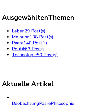
AusgewähltenThemen
Leben
29 Post(s)
Meinung
138 Post(s)
Paare
140 Post(s)
Politik
63 Post(s)
Technologie
50 Post(s)
Aktuelle Artikel
Beobachtung
Paare
Philosophie