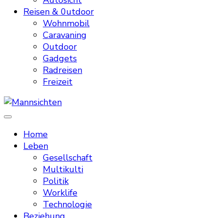
Autosicht
Reisen & 0utdoor
Wohnmobil
Caravaning
Outdoor
Gadgets
Radreisen
Freizeit
Mannsichten
Was Männer wollen. Was Männer denken.
Home
Leben
Gesellschaft
Multikulti
Politik
Worklife
Technologie
Beziehung