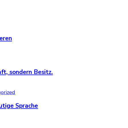
deren
ft, sondern Besitz.
orized
utige Sprache