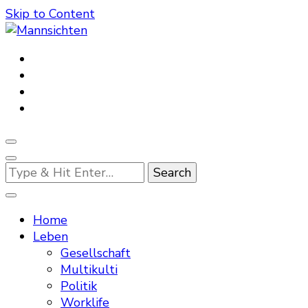
Skip to Content
Mannsichten
Was Männer wollen. Was Männer denken.
Looking
for
Something?
Home
Leben
Gesellschaft
Multikulti
Politik
Worklife