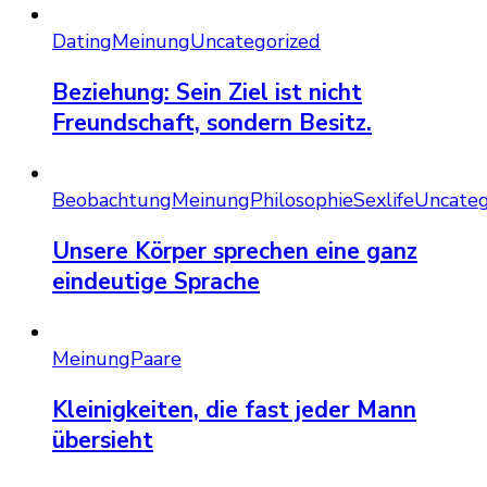
Dating
Meinung
Uncategorized
Beziehung: Sein Ziel ist nicht
Freundschaft, sondern Besitz.
Beobachtung
Meinung
Philosophie
Sexlife
Uncateg
Unsere Körper sprechen eine ganz
eindeutige Sprache
Meinung
Paare
Kleinigkeiten, die fast jeder Mann
übersieht