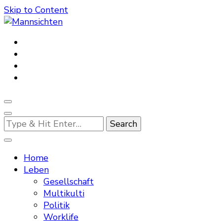
Skip to Content
Mannsichten
Was Männer wollen. Was Männer denken.
Looking
for
Something?
Home
Leben
Gesellschaft
Multikulti
Politik
Worklife