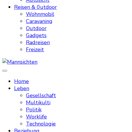
Autosicht
Reisen & 0utdoor
Wohnmobil
Caravaning
Outdoor
Gadgets
Radreisen
Freizeit
Mannsichten
Was Männer wollen. Was Männer denken.
Home
Leben
Gesellschaft
Multikulti
Politik
Worklife
Technologie
Beziehung