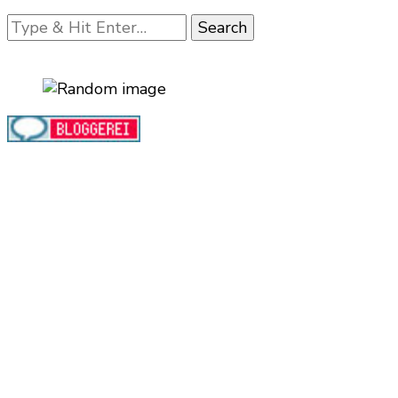
Looking
for
Something?