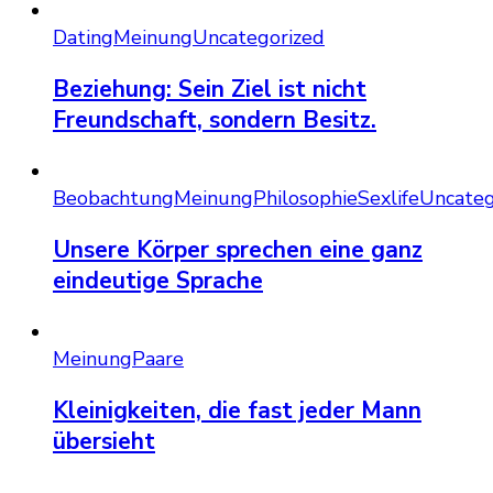
Dating
Meinung
Uncategorized
Beziehung: Sein Ziel ist nicht
Freundschaft, sondern Besitz.
Beobachtung
Meinung
Philosophie
Sexlife
Uncateg
Unsere Körper sprechen eine ganz
eindeutige Sprache
Meinung
Paare
Kleinigkeiten, die fast jeder Mann
übersieht