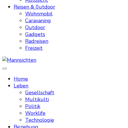
Autosicht
Reisen & 0utdoor
Wohnmobil
Caravaning
Outdoor
Gadgets
Radreisen
Freizeit
Mannsichten
Was Männer wollen. Was Männer denken.
Home
Leben
Gesellschaft
Multikulti
Politik
Worklife
Technologie
Beziehung