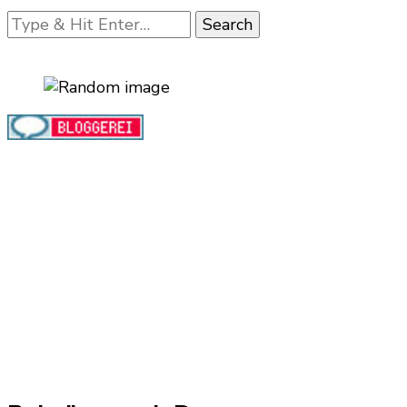
Looking
for
Something?