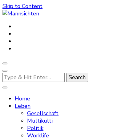
Skip to Content
Mannsichten
Was Männer wollen. Was Männer denken.
Looking
for
Something?
Home
Leben
Gesellschaft
Multikulti
Politik
Worklife