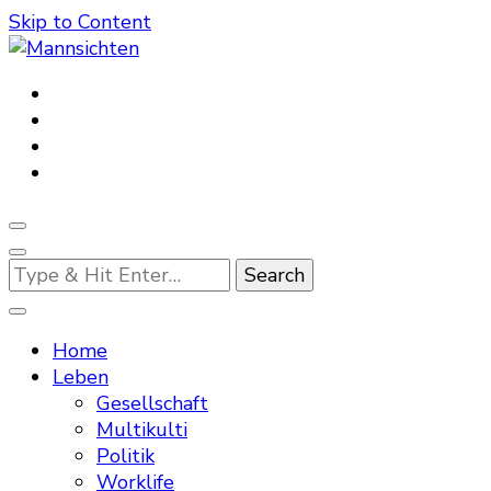
Skip to Content
Mannsichten
Was Männer wollen. Was Männer denken.
Looking
for
Something?
Home
Leben
Gesellschaft
Multikulti
Politik
Worklife