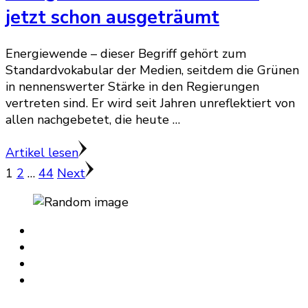
jetzt schon ausgeträumt
Energiewende – dieser Begriff gehört zum
Standardvokabular der Medien, seitdem die Grünen
in nennenswerter Stärke in den Regierungen
vertreten sind. Er wird seit Jahren unreflektiert von
allen nachgebetet, die heute …
Artikel lesen
Seitennummerierung
Page
Page
Page
1
2
…
44
Next
der
Beiträge