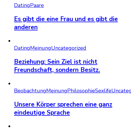
Dating
Paare
Es gibt die eine Frau und es gibt die
anderen
Dating
Meinung
Uncategorized
Beziehung: Sein Ziel ist nicht
Freundschaft, sondern Besitz.
Beobachtung
Meinung
Philosophie
Sexlife
Uncateg
Unsere Körper sprechen eine ganz
eindeutige Sprache