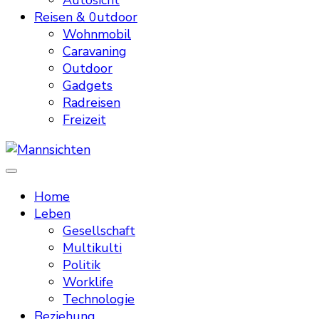
Autosicht
Reisen & 0utdoor
Wohnmobil
Caravaning
Outdoor
Gadgets
Radreisen
Freizeit
Mannsichten
Was Männer wollen. Was Männer denken.
Home
Leben
Gesellschaft
Multikulti
Politik
Worklife
Technologie
Beziehung