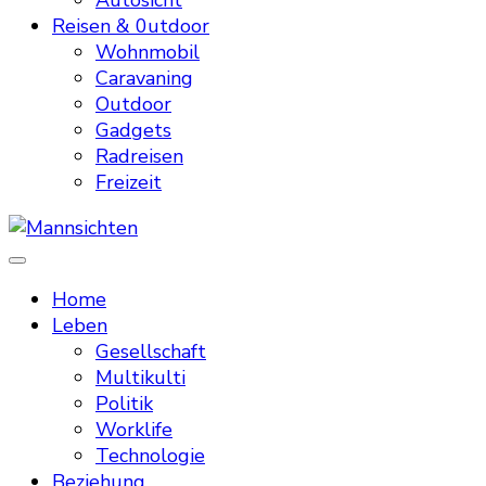
Autosicht
Reisen & 0utdoor
Wohnmobil
Caravaning
Outdoor
Gadgets
Radreisen
Freizeit
Mannsichten
Was Männer wollen. Was Männer denken.
Home
Leben
Gesellschaft
Multikulti
Politik
Worklife
Technologie
Beziehung