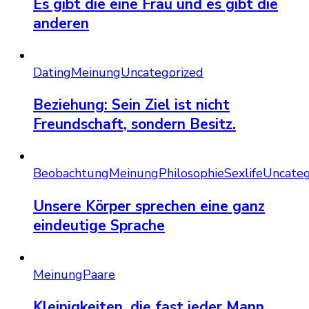
Es gibt die eine Frau und es gibt die
anderen
Dating
Meinung
Uncategorized
Beziehung: Sein Ziel ist nicht
Freundschaft, sondern Besitz.
Beobachtung
Meinung
Philosophie
Sexlife
Uncateg
Unsere Körper sprechen eine ganz
eindeutige Sprache
Meinung
Paare
Kleinigkeiten, die fast jeder Mann