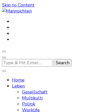
Skip to Content
Mannsichten
Was Männer wollen. Was Männer denken.
Looking
for
Something?
Home
Leben
Gesellschaft
Multikulti
Politik
Worklife