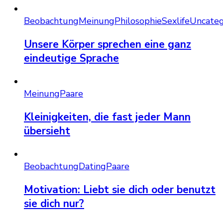
Beobachtung
Meinung
Philosophie
Sexlife
Uncateg
Unsere Körper sprechen eine ganz
eindeutige Sprache
Meinung
Paare
Kleinigkeiten, die fast jeder Mann
übersieht
Beobachtung
Dating
Paare
Motivation: Liebt sie dich oder benutzt
sie dich nur?