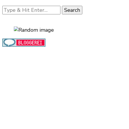
Looking
for
Something?