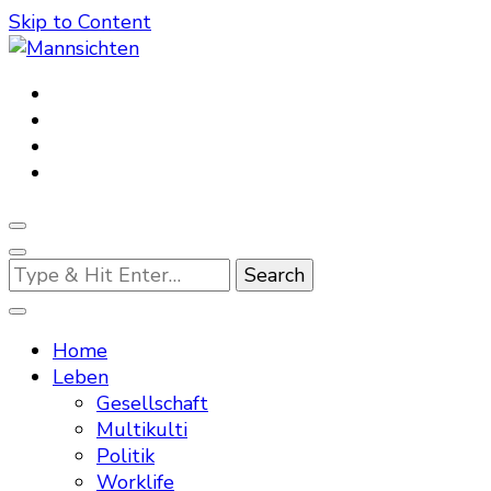
Skip to Content
Mannsichten
Was Männer wollen. Was Männer denken.
Looking
for
Something?
Home
Leben
Gesellschaft
Multikulti
Politik
Worklife