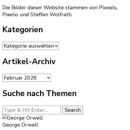
Die Bilder dieser Website stammen von Plexels,
Pixelio und Steffen Wolfrath.
Kategorien
Kategorien
Artikel-Archiv
Artikel-
Archiv
Suche nach Themen
Looking
for
Something?
George Orwell