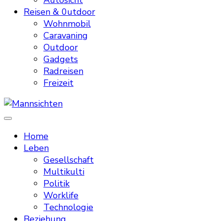
Autosicht
Reisen & 0utdoor
Wohnmobil
Caravaning
Outdoor
Gadgets
Radreisen
Freizeit
Mannsichten
Was Männer wollen. Was Männer denken.
Home
Leben
Gesellschaft
Multikulti
Politik
Worklife
Technologie
Beziehung