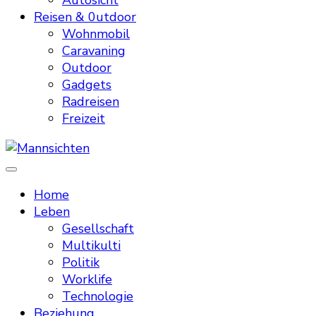
Autosicht
Reisen & 0utdoor
Wohnmobil
Caravaning
Outdoor
Gadgets
Radreisen
Freizeit
Mannsichten
Was Männer wollen. Was Männer denken.
Home
Leben
Gesellschaft
Multikulti
Politik
Worklife
Technologie
Beziehung