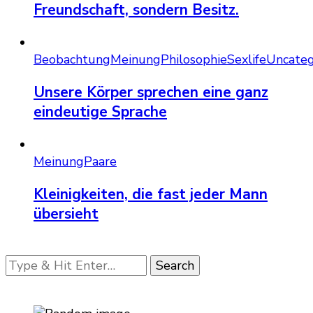
Freundschaft, sondern Besitz.
Beobachtung
Meinung
Philosophie
Sexlife
Uncateg
Unsere Körper sprechen eine ganz
eindeutige Sprache
Meinung
Paare
Kleinigkeiten, die fast jeder Mann
übersieht
Looking
for
Something?