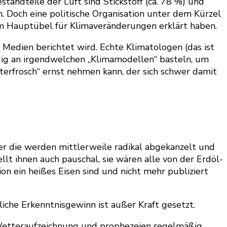
tandteile der Luft sind Stickstoff (ca. 78 %) und
 Doch eine politische Organisation unter dem Kürzel
um Hauptübel für Klimaveränderungen erklärt haben.
 Medien berichtet wird. Echte Klimatologen (das ist
ndig an irgendwelchen „Klimamodellen“ basteln, um
terfrosch“ ernst nehmen kann, der sich schwer damit
er die werden mittlerweile radikal abgekanzelt und
lt ihnen auch pauschal, sie wären alle von der Erdöl-
on ein heißes Eisen sind und nicht mehr publiziert
iche Erkenntnisgewinn ist außer Kraft gesetzt.
Wetteraufzeichnung und prophezeien regelmäßig