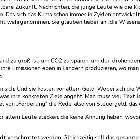
re Zukunft. Nachrichten, die junge Leute wie die Kid
. Das sich das Klima schon immer in Zyklen entwickelt
cht wahrgenommen. Sie glauben lieber an „die Wissensc
wand zu groß ist, um CO2 zu sparen, um den drohend
ihre Emissionen eben in Ländern produzieren, wo man n
s.
n sich. Und sie kosten vor allem Geld. Wobei sich d
s ihre konkreten Ziele angeht. Man muss viel Text l
l von „Förderung“ die Rede, also von Steuergeld, das
allem Leute stecken, die keine Ahnung haben, wovon si
t verschrottet werden. Gleichzeitig soll das gesamte