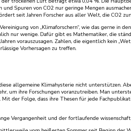
 der trockenen Luft beträgt etwa 0,04 %. Die Hauptbes
on und Spuren von CO2 nur geringe Mengen ausmachen.
rdert seit Jahren Forscher aus aller Welt, die CO2 z
Vereinigung von „Klimaforschern“, wie das gerne in den
mlich nur wenige. Dafür gibt es Mathematiker, die stä
ahren vorauszusagen. Zahlen, die eigentlich kein „Wet
lässige Vorhersagen zu treffen.
iese allgemeine Klimahysterie nicht unterstützen. Ab
ehr, um ihre Forschungen voranzutreiben. Man unterstel
Mit der Folge, dass ihre Thesen für jede Fachpublikati
lange Vergangenheit und der fortlaufende wissenschaftl
mittlerweile vom heißesten Sommer seit Beginn der 