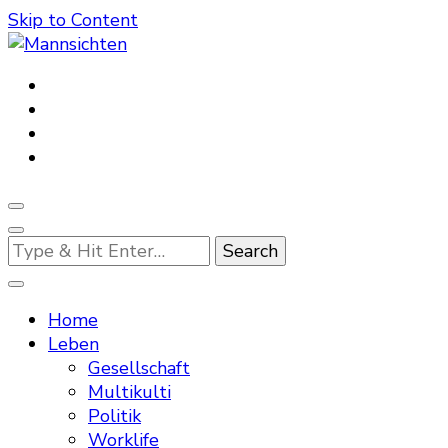
Skip to Content
Mannsichten
Was Männer wollen. Was Männer denken.
Looking
for
Something?
Home
Leben
Gesellschaft
Multikulti
Politik
Worklife