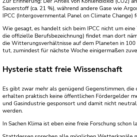
Zur Erinnerung: Der Anteil von Kohlendioxid (CO2) an
Sauerstoff (ca. 21 %), während andere Gase wie Arg
IPCC (Intergovernmental Panel on Climate Change) fö
Wie gesagt, es handelt sich beim IPCC nicht um eine 
die offizielle Berufsbezeichnung) findet man dort nä
die Witterungsverhältnisse auf dem Planeten in 100 J
tut, zumindest für nächste Woche einigermaßen zuver
Hysterie statt freie Wissenschaft
Es gibt zwar mehr als genügend Gegenstimmen, die d
erhalten praktisch keine öffentlichen Fördergelder m
und Gasindustrie gesponsort und damit nicht neutral. 
werden.
In Sachen Klima ist eben eine freie Forschung schon 
Stattdessen sprechen alle möglichen Wetterkanäle 