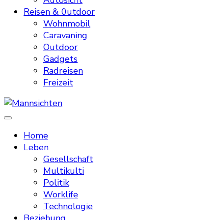
Autosicht
Reisen & 0utdoor
Wohnmobil
Caravaning
Outdoor
Gadgets
Radreisen
Freizeit
Mannsichten
Was Männer wollen. Was Männer denken.
Home
Leben
Gesellschaft
Multikulti
Politik
Worklife
Technologie
Beziehung