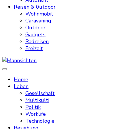
Autosicht
Reisen & 0utdoor
Wohnmobil
Caravaning
Outdoor
Gadgets
Radreisen
Freizeit
Mannsichten
Was Männer wollen. Was Männer denken.
Home
Leben
Gesellschaft
Multikulti
Politik
Worklife
Technologie
Beziehung