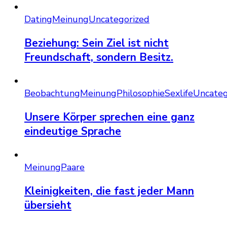
Dating
Meinung
Uncategorized
Beziehung: Sein Ziel ist nicht
Freundschaft, sondern Besitz.
Beobachtung
Meinung
Philosophie
Sexlife
Uncateg
Unsere Körper sprechen eine ganz
eindeutige Sprache
Meinung
Paare
Kleinigkeiten, die fast jeder Mann
übersieht