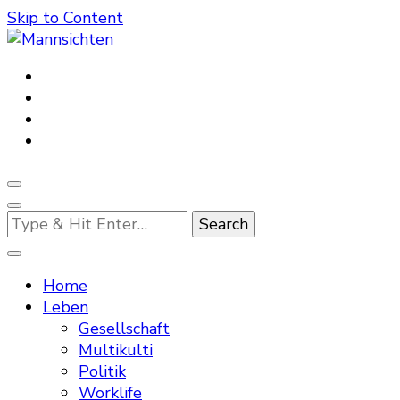
Skip to Content
Mannsichten
Was Männer wollen. Was Männer denken.
Looking
for
Something?
Home
Leben
Gesellschaft
Multikulti
Politik
Worklife