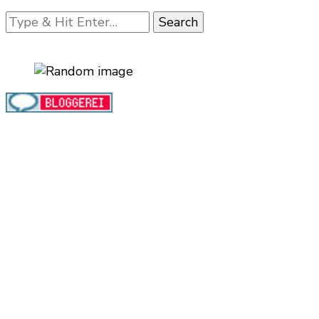
Looking
for
Something?