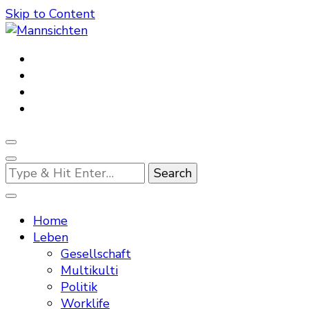
Skip to Content
Mannsichten
Was Männer wollen. Was Männer denken.
Looking
for
Something?
Home
Leben
Gesellschaft
Multikulti
Politik
Worklife