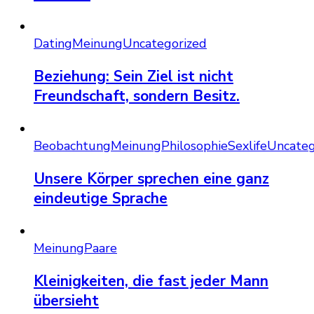
Dating
Meinung
Uncategorized
Beziehung: Sein Ziel ist nicht
Freundschaft, sondern Besitz.
Beobachtung
Meinung
Philosophie
Sexlife
Uncateg
Unsere Körper sprechen eine ganz
eindeutige Sprache
Meinung
Paare
Kleinigkeiten, die fast jeder Mann
übersieht