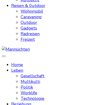
Autosicht
Reisen & 0utdoor
Wohnmobil
Caravaning
Outdoor
Gadgets
Radreisen
Freizeit
Mannsichten
Was Männer wollen. Was Männer denken.
Home
Leben
Gesellschaft
Multikulti
Politik
Worklife
Technologie
Beziehung