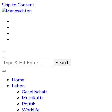
Skip to Content
Mannsichten
Was Männer wollen. Was Männer denken.
Looking
for
Something?
Home
Leben
Gesellschaft
Multikulti
Politik
Worklife