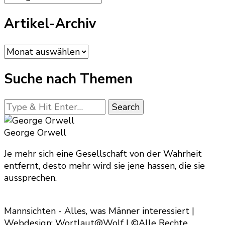
Artikel-Archiv
Artikel-
Archiv
Suche nach Themen
Looking
for
Something?
George Orwell
Je mehr sich eine Gesellschaft von der Wahrheit
entfernt, desto mehr wird sie jene hassen, die sie
aussprechen.
Mannsichten - Alles, was Männer interessiert |
Webdesign: Wortlaut@Wolf | ©Alle Rechte