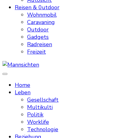
Autosicht
Reisen & 0utdoor
Wohnmobil
Caravaning
Outdoor
Gadgets
Radreisen
Freizeit
Mannsichten
Was Männer wollen. Was Männer denken.
Home
Leben
Gesellschaft
Multikulti
Politik
Worklife
Technologie
Beziehung