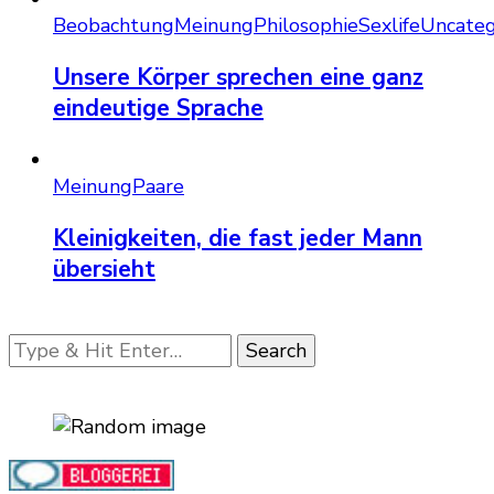
Beobachtung
Meinung
Philosophie
Sexlife
Uncateg
Unsere Körper sprechen eine ganz
eindeutige Sprache
Meinung
Paare
Kleinigkeiten, die fast jeder Mann
übersieht
Looking
for
Something?