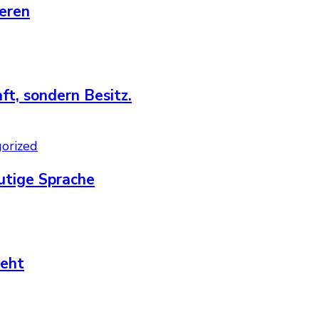
deren
ft, sondern Besitz.
orized
utige Sprache
ieht