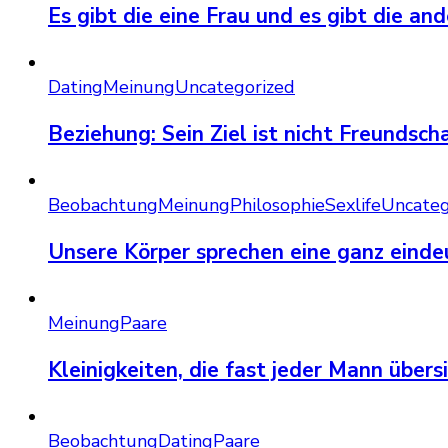
Es gibt die eine Frau und es gibt die an
Dating
Meinung
Uncategorized
Beziehung: Sein Ziel ist nicht Freundscha
Beobachtung
Meinung
Philosophie
Sexlife
Uncateg
Unsere Körper sprechen eine ganz einde
Meinung
Paare
Kleinigkeiten, die fast jeder Mann übers
Beobachtung
Dating
Paare