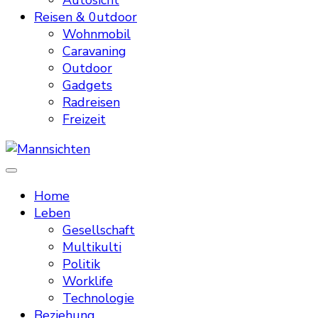
Autosicht
Reisen & 0utdoor
Wohnmobil
Caravaning
Outdoor
Gadgets
Radreisen
Freizeit
Mannsichten
Was Männer wollen. Was Männer denken.
Home
Leben
Gesellschaft
Multikulti
Politik
Worklife
Technologie
Beziehung