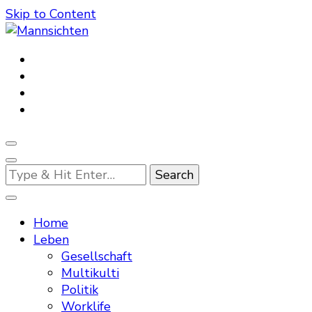
Skip to Content
Mannsichten
Was Männer wollen. Was Männer denken.
Looking
for
Something?
Home
Leben
Gesellschaft
Multikulti
Politik
Worklife