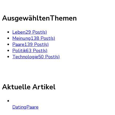
AusgewähltenThemen
Leben
29 Post(s)
Meinung
138 Post(s)
Paare
139 Post(s)
Politik
63 Post(s)
Technologie
50 Post(s)
Aktuelle Artikel
Dating
Paare