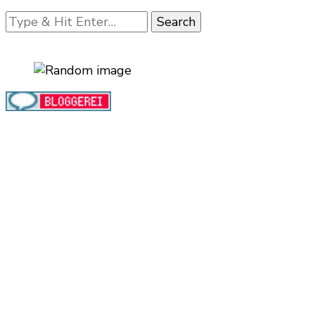
Looking
for
Something?