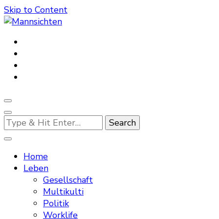
Skip to Content
Mannsichten
Was Männer wollen. Was Männer denken.
Looking
for
Something?
Home
Leben
Gesellschaft
Multikulti
Politik
Worklife