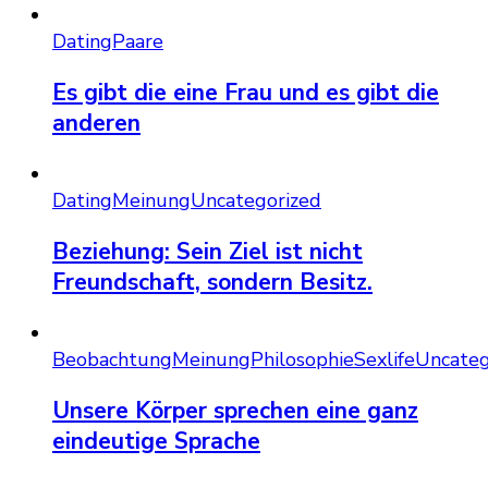
Dating
Paare
Es gibt die eine Frau und es gibt die
anderen
Dating
Meinung
Uncategorized
Beziehung: Sein Ziel ist nicht
Freundschaft, sondern Besitz.
Beobachtung
Meinung
Philosophie
Sexlife
Uncateg
Unsere Körper sprechen eine ganz
eindeutige Sprache