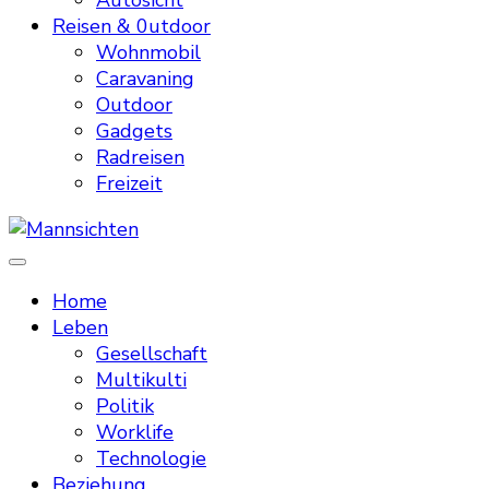
Autosicht
Reisen & 0utdoor
Wohnmobil
Caravaning
Outdoor
Gadgets
Radreisen
Freizeit
Mannsichten
Was Männer wollen. Was Männer denken.
Home
Leben
Gesellschaft
Multikulti
Politik
Worklife
Technologie
Beziehung