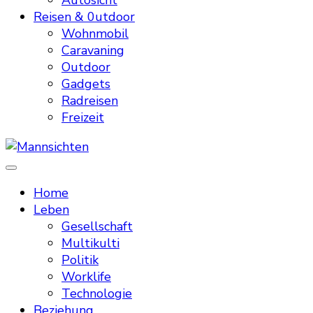
Autosicht
Reisen & 0utdoor
Wohnmobil
Caravaning
Outdoor
Gadgets
Radreisen
Freizeit
Mannsichten
Was Männer wollen. Was Männer denken.
Home
Leben
Gesellschaft
Multikulti
Politik
Worklife
Technologie
Beziehung