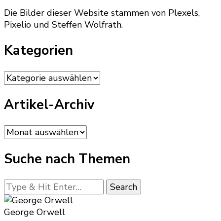
Die Bilder dieser Website stammen von Plexels,
Pixelio und Steffen Wolfrath.
Kategorien
Kategorien
Artikel-Archiv
Artikel-
Archiv
Suche nach Themen
Looking
for
Something?
George Orwell