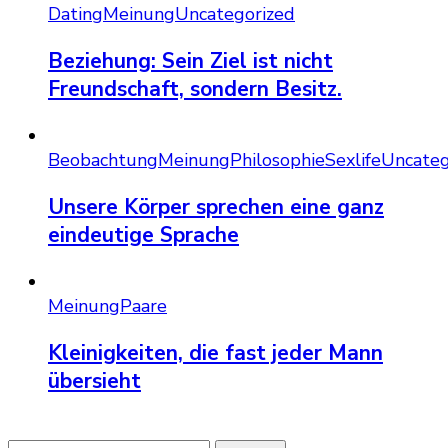
Dating
Meinung
Uncategorized
Beziehung: Sein Ziel ist nicht
Freundschaft, sondern Besitz.
Beobachtung
Meinung
Philosophie
Sexlife
Uncateg
Unsere Körper sprechen eine ganz
eindeutige Sprache
Meinung
Paare
Kleinigkeiten, die fast jeder Mann
übersieht