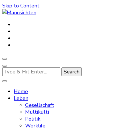
Skip to Content
Mannsichten
Was Männer wollen. Was Männer denken.
Looking
for
Something?
Home
Leben
Gesellschaft
Multikulti
Politik
Worklife