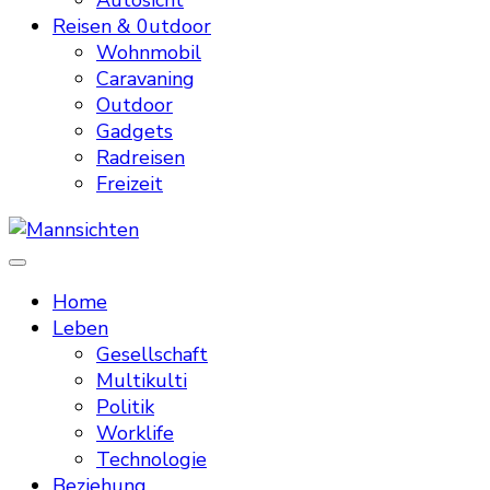
Autosicht
Reisen & 0utdoor
Wohnmobil
Caravaning
Outdoor
Gadgets
Radreisen
Freizeit
Mannsichten
Was Männer wollen. Was Männer denken.
Home
Leben
Gesellschaft
Multikulti
Politik
Worklife
Technologie
Beziehung