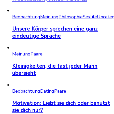
Beobachtung
Meinung
Philosophie
Sexlife
Uncateg
Unsere Körper sprechen eine ganz
eindeutige Sprache
Meinung
Paare
Kleinigkeiten, die fast jeder Mann
übersieht
Beobachtung
Dating
Paare
Motivation: Liebt sie dich oder benutzt
sie dich nur?