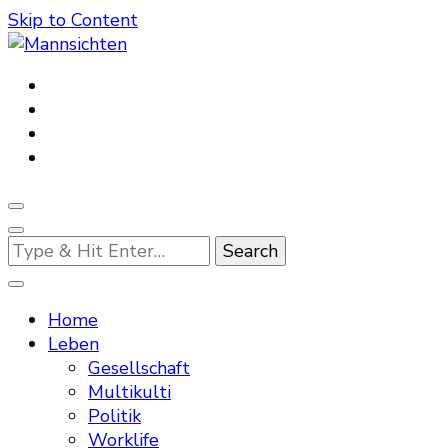
Skip to Content
Mannsichten
Was Männer wollen. Was Männer denken.
Looking
for
Something?
Home
Leben
Gesellschaft
Multikulti
Politik
Worklife