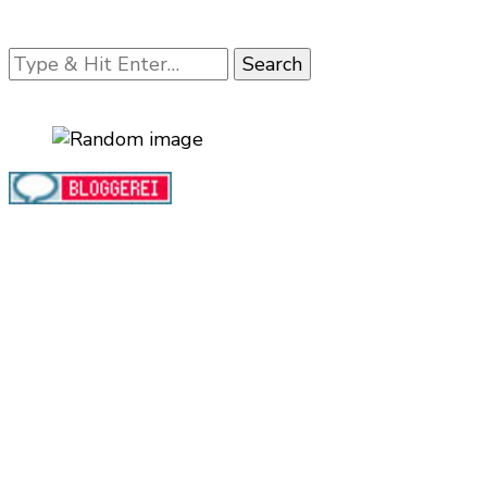
Looking
for
Something?