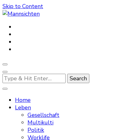
Skip to Content
Mannsichten
Was Männer wollen. Was Männer denken.
Looking
for
Something?
Home
Leben
Gesellschaft
Multikulti
Politik
Worklife