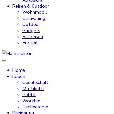
Autosicht
Reisen & 0utdoor
Wohnmobil
Caravaning
Outdoor
Gadgets
Radreisen
Freizeit
Mannsichten
Was Männer wollen. Was Männer denken.
Home
Leben
Gesellschaft
Multikulti
Politik
Worklife
Technologie
Beziehung