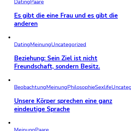
Dating
Paare
Es gibt die eine Frau und es gibt die
anderen
Dating
Meinung
Uncategorized
Beziehung: Sein Ziel ist nicht
Freundschaft, sondern Besitz.
Beobachtung
Meinung
Philosophie
Sexlife
Uncateg
Unsere Körper sprechen eine ganz
eindeutige Sprache
Meinung
Paare