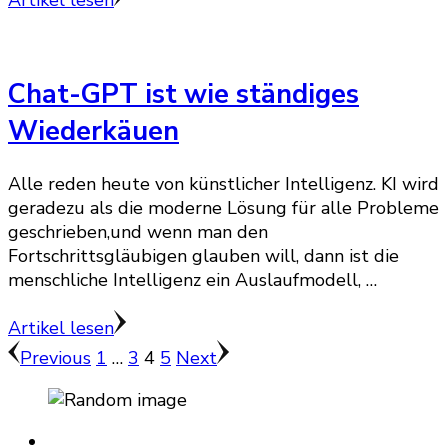
Chat-GPT ist wie ständiges
Wiederkäuen
Alle reden heute von künstlicher Intelligenz. KI wird
geradezu als die moderne Lösung für alle Probleme
geschrieben,und wenn man den
Fortschrittsgläubigen glauben will, dann ist die
menschliche Intelligenz ein Auslaufmodell, …
Artikel lesen
Seitennummerierung
Page
Page
Page
Page
Previous
1
…
3
4
5
Next
der
Beiträge