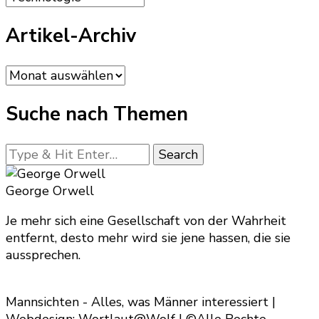
Artikel-Archiv
Artikel-
Archiv
Suche nach Themen
Looking
for
Something?
George Orwell
Je mehr sich eine Gesellschaft von der Wahrheit
entfernt, desto mehr wird sie jene hassen, die sie
aussprechen.
Mannsichten - Alles, was Männer interessiert |
Webdesign: Wortlaut@Wolf | ©Alle Rechte