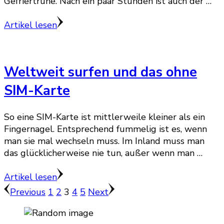
Gefriertruhe. Nach ein paar Stunden ist auch der …
Artikel lesen
Weltweit surfen und das ohne
SIM-Karte
So eine SIM-Karte ist mittlerweile kleiner als ein
Fingernagel. Entsprechend fummelig ist es, wenn
man sie mal wechseln muss. Im Inland muss man
das glücklicherweise nie tun, außer wenn man …
Artikel lesen
Seitennummerierung
Page
Page
Page
Page
Page
Previous
1
2
3
4
5
Next
der