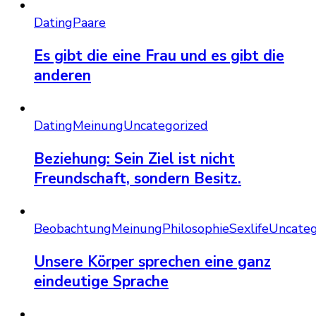
Dating
Paare
Es gibt die eine Frau und es gibt die
anderen
Dating
Meinung
Uncategorized
Beziehung: Sein Ziel ist nicht
Freundschaft, sondern Besitz.
Beobachtung
Meinung
Philosophie
Sexlife
Uncateg
Unsere Körper sprechen eine ganz
eindeutige Sprache