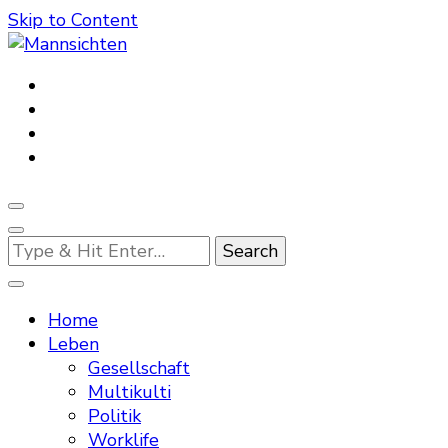
Skip to Content
Mannsichten
Was Männer wollen. Was Männer denken.
Looking
for
Something?
Home
Leben
Gesellschaft
Multikulti
Politik
Worklife