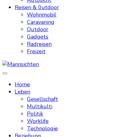
Autosicht
Reisen & 0utdoor
Wohnmobil
Caravaning
Outdoor
Gadgets
Radreisen
Freizeit
Mannsichten
Was Männer wollen. Was Männer denken.
Home
Leben
Gesellschaft
Multikulti
Politik
Worklife
Technologie
Beziehung