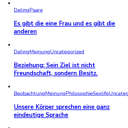
Dating
Paare
Es gibt die eine Frau und es gibt die
anderen
Dating
Meinung
Uncategorized
Beziehung: Sein Ziel ist nicht
Freundschaft, sondern Besitz.
Beobachtung
Meinung
Philosophie
Sexlife
Uncateg
Unsere Körper sprechen eine ganz
eindeutige Sprache