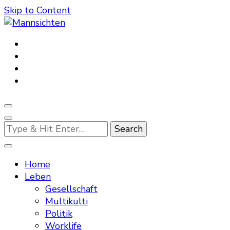
Skip to Content
Mannsichten
Was Männer wollen. Was Männer denken.
Looking
for
Something?
Home
Leben
Gesellschaft
Multikulti
Politik
Worklife