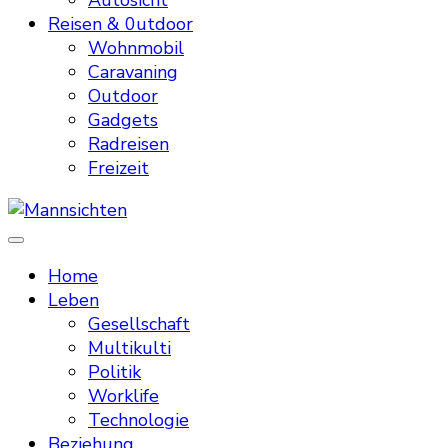
Autosicht
Reisen & 0utdoor
Wohnmobil
Caravaning
Outdoor
Gadgets
Radreisen
Freizeit
Mannsichten
Was Männer wollen. Was Männer denken.
Home
Leben
Gesellschaft
Multikulti
Politik
Worklife
Technologie
Beziehung