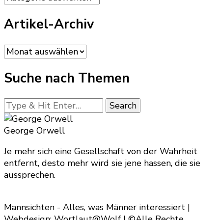
Artikel-Archiv
Artikel-
Archiv
Suche nach Themen
Looking
for
Something?
George Orwell
Je mehr sich eine Gesellschaft von der Wahrheit
entfernt, desto mehr wird sie jene hassen, die sie
aussprechen.
Mannsichten - Alles, was Männer interessiert |
Webdesign: Wortlaut@Wolf | ©Alle Rechte