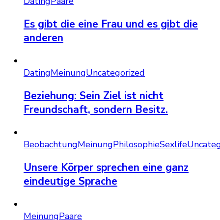
Dating
Paare
Es gibt die eine Frau und es gibt die
anderen
Dating
Meinung
Uncategorized
Beziehung: Sein Ziel ist nicht
Freundschaft, sondern Besitz.
Beobachtung
Meinung
Philosophie
Sexlife
Uncateg
Unsere Körper sprechen eine ganz
eindeutige Sprache
Meinung
Paare