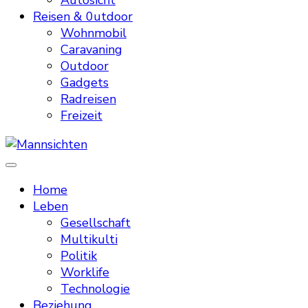
Autosicht
Reisen & 0utdoor
Wohnmobil
Caravaning
Outdoor
Gadgets
Radreisen
Freizeit
Mannsichten
Was Männer wollen. Was Männer denken.
Home
Leben
Gesellschaft
Multikulti
Politik
Worklife
Technologie
Beziehung