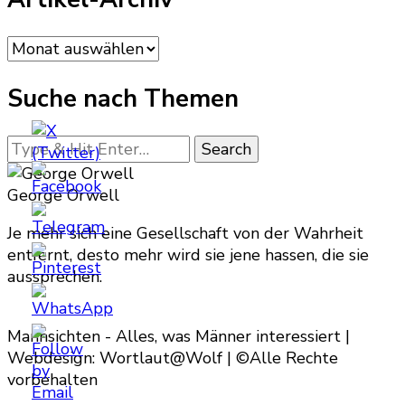
Artikel-
Archiv
Suche nach Themen
Looking
for
Something?
George Orwell
Je mehr sich eine Gesellschaft von der Wahrheit
entfernt, desto mehr wird sie jene hassen, die sie
aussprechen.
Mannsichten - Alles, was Männer interessiert |
Webdesign: Wortlaut@Wolf | ©Alle Rechte
vorbehalten