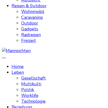
Autosicht
Reisen & 0utdoor
Wohnmobil
Caravaning
Outdoor
Gadgets
Radreisen
Freizeit
Mannsichten
Was Männer wollen. Was Männer denken.
Home
Leben
Gesellschaft
Multikulti
Politik
Worklife
Technologie
Beziehung