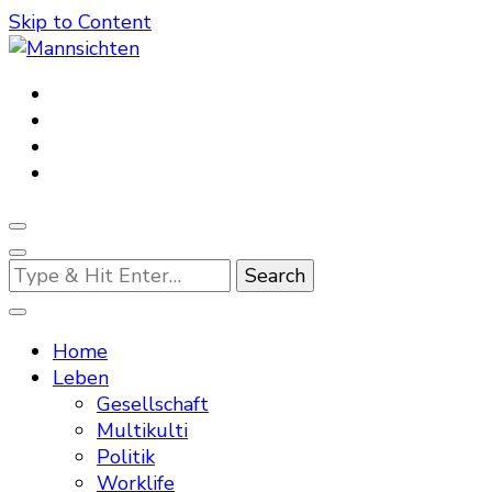
Skip to Content
Mannsichten
Was Männer wollen. Was Männer denken.
Looking
for
Something?
Home
Leben
Gesellschaft
Multikulti
Politik
Worklife