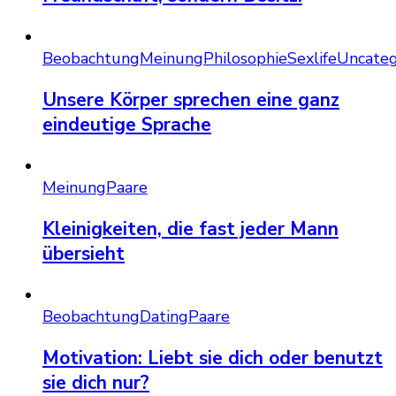
Beobachtung
Meinung
Philosophie
Sexlife
Uncateg
Unsere Körper sprechen eine ganz
eindeutige Sprache
Meinung
Paare
Kleinigkeiten, die fast jeder Mann
übersieht
Beobachtung
Dating
Paare
Motivation: Liebt sie dich oder benutzt
sie dich nur?