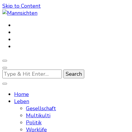
Skip to Content
Mannsichten
Was Männer wollen. Was Männer denken.
Looking
for
Something?
Home
Leben
Gesellschaft
Multikulti
Politik
Worklife