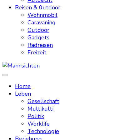
Autosicht
Reisen & 0utdoor
Wohnmobil
Caravaning
Outdoor
Gadgets
Radreisen
Freizeit
Mannsichten
Was Männer wollen. Was Männer denken.
Home
Leben
Gesellschaft
Multikulti
Politik
Worklife
Technologie
Beziehung