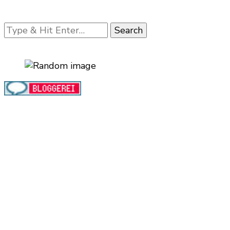
Looking
for
Something?