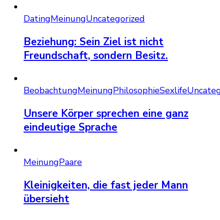
Dating
Meinung
Uncategorized
Beziehung: Sein Ziel ist nicht
Freundschaft, sondern Besitz.
Beobachtung
Meinung
Philosophie
Sexlife
Uncateg
Unsere Körper sprechen eine ganz
eindeutige Sprache
Meinung
Paare
Kleinigkeiten, die fast jeder Mann
übersieht