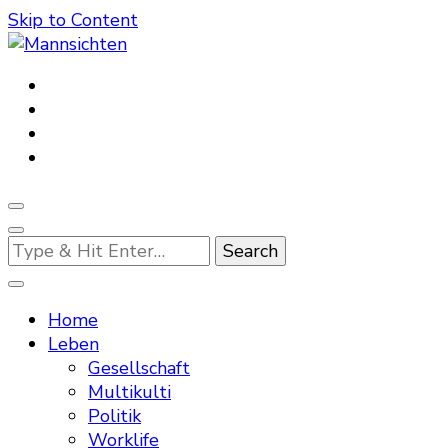
Skip to Content
Mannsichten
Was Männer wollen. Was Männer denken.
Looking
for
Something?
Home
Leben
Gesellschaft
Multikulti
Politik
Worklife