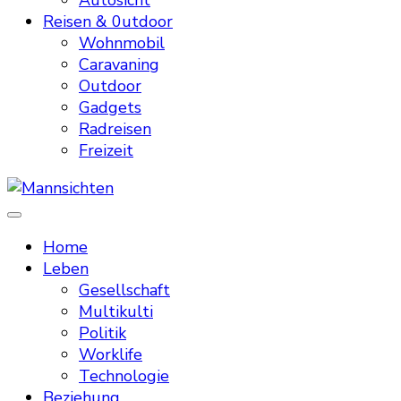
Autosicht
Reisen & 0utdoor
Wohnmobil
Caravaning
Outdoor
Gadgets
Radreisen
Freizeit
Mannsichten
Was Männer wollen. Was Männer denken.
Home
Leben
Gesellschaft
Multikulti
Politik
Worklife
Technologie
Beziehung