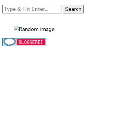
Looking
for
Something?