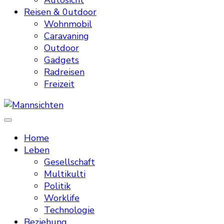
Autosicht
Reisen & 0utdoor
Wohnmobil
Caravaning
Outdoor
Gadgets
Radreisen
Freizeit
Mannsichten
Was Männer wollen. Was Männer denken.
Home
Leben
Gesellschaft
Multikulti
Politik
Worklife
Technologie
Beziehung