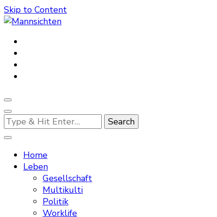
Skip to Content
Mannsichten
Was Männer wollen. Was Männer denken.
Looking
for
Something?
Home
Leben
Gesellschaft
Multikulti
Politik
Worklife