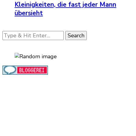
Kleinigkeiten, die fast jeder Mann
übersieht
Looking
for
Something?