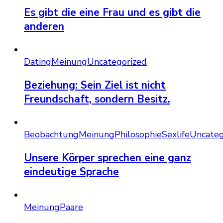
Es gibt die eine Frau und es gibt die
anderen
Dating
Meinung
Uncategorized
Beziehung: Sein Ziel ist nicht
Freundschaft, sondern Besitz.
Beobachtung
Meinung
Philosophie
Sexlife
Uncateg
Unsere Körper sprechen eine ganz
eindeutige Sprache
Meinung
Paare