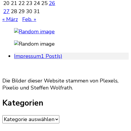
20
21
22
23
24
25
26
27
28
29
30
31
« März
Feb. »
Impressum
1 Post(s)
Die Bilder dieser Website stammen von Plexels,
Pixelio und Steffen Wolfrath.
Kategorien
Kategorien