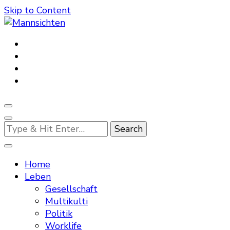
Skip to Content
Mannsichten
Was Männer wollen. Was Männer denken.
Looking
for
Something?
Home
Leben
Gesellschaft
Multikulti
Politik
Worklife