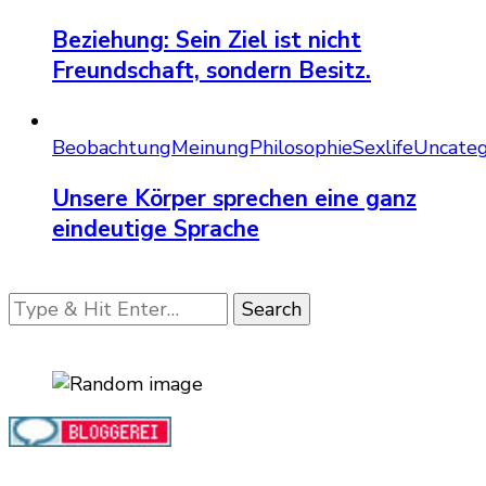
Beziehung: Sein Ziel ist nicht
Freundschaft, sondern Besitz.
Beobachtung
Meinung
Philosophie
Sexlife
Uncateg
Unsere Körper sprechen eine ganz
eindeutige Sprache
Looking
for
Something?