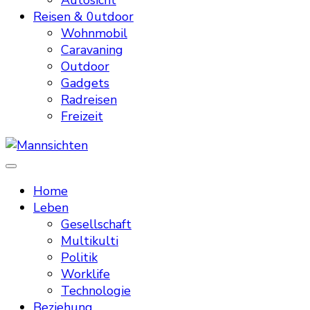
Autosicht
Reisen & 0utdoor
Wohnmobil
Caravaning
Outdoor
Gadgets
Radreisen
Freizeit
Mannsichten
Was Männer wollen. Was Männer denken.
Home
Leben
Gesellschaft
Multikulti
Politik
Worklife
Technologie
Beziehung