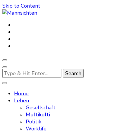
Skip to Content
Mannsichten
Was Männer wollen. Was Männer denken.
Looking
for
Something?
Home
Leben
Gesellschaft
Multikulti
Politik
Worklife