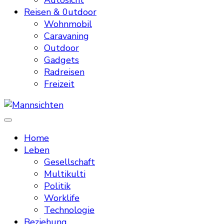
Autosicht
Reisen & 0utdoor
Wohnmobil
Caravaning
Outdoor
Gadgets
Radreisen
Freizeit
Mannsichten
Was Männer wollen. Was Männer denken.
Home
Leben
Gesellschaft
Multikulti
Politik
Worklife
Technologie
Beziehung