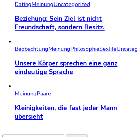
Dating
Meinung
Uncategorized
Beziehung: Sein Ziel ist nicht
Freundschaft, sondern Besitz.
Beobachtung
Meinung
Philosophie
Sexlife
Uncateg
Unsere Körper sprechen eine ganz
eindeutige Sprache
Meinung
Paare
Kleinigkeiten, die fast jeder Mann
übersieht