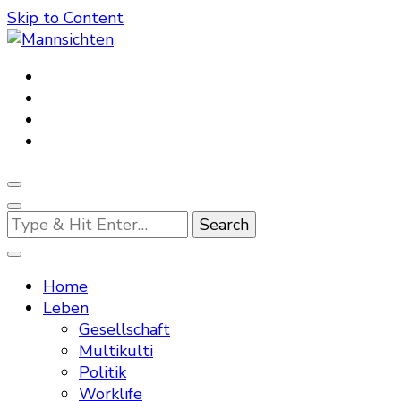
Skip to Content
Mannsichten
Was Männer wollen. Was Männer denken.
Looking
for
Something?
Home
Leben
Gesellschaft
Multikulti
Politik
Worklife