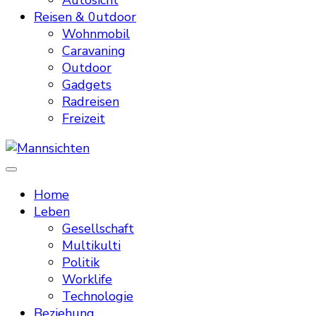
Autosicht
Reisen & 0utdoor
Wohnmobil
Caravaning
Outdoor
Gadgets
Radreisen
Freizeit
Mannsichten
Was Männer wollen. Was Männer denken.
Home
Leben
Gesellschaft
Multikulti
Politik
Worklife
Technologie
Beziehung