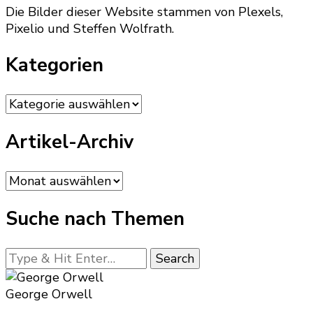
Die Bilder dieser Website stammen von Plexels,
Pixelio und Steffen Wolfrath.
Kategorien
Kategorien
Artikel-Archiv
Artikel-
Archiv
Suche nach Themen
Looking
for
Something?
George Orwell