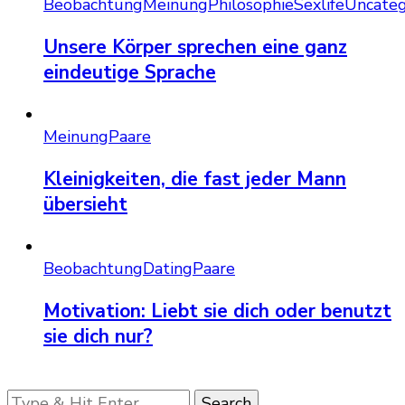
Beobachtung
Meinung
Philosophie
Sexlife
Uncateg
Unsere Körper sprechen eine ganz
eindeutige Sprache
Meinung
Paare
Kleinigkeiten, die fast jeder Mann
übersieht
Beobachtung
Dating
Paare
Motivation: Liebt sie dich oder benutzt
sie dich nur?
Looking