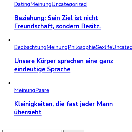
Dating
Meinung
Uncategorized
Beziehung: Sein Ziel ist nicht
Freundschaft, sondern Besitz.
Beobachtung
Meinung
Philosophie
Sexlife
Uncateg
Unsere Körper sprechen eine ganz
eindeutige Sprache
Meinung
Paare
Kleinigkeiten, die fast jeder Mann
übersieht