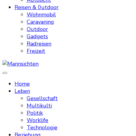
Autosicht
Reisen & 0utdoor
Wohnmobil
Caravaning
Outdoor
Gadgets
Radreisen
Freizeit
Mannsichten
Was Männer wollen. Was Männer denken.
Home
Leben
Gesellschaft
Multikulti
Politik
Worklife
Technologie
Beziehung