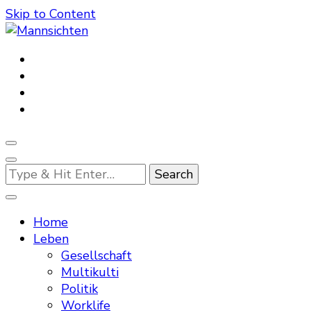
Skip to Content
Mannsichten
Was Männer wollen. Was Männer denken.
Looking
for
Something?
Home
Leben
Gesellschaft
Multikulti
Politik
Worklife