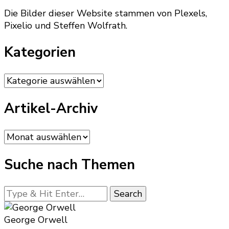
Die Bilder dieser Website stammen von Plexels,
Pixelio und Steffen Wolfrath.
Kategorien
Kategorien
Artikel-Archiv
Artikel-
Archiv
Suche nach Themen
Looking
for
Something?
George Orwell