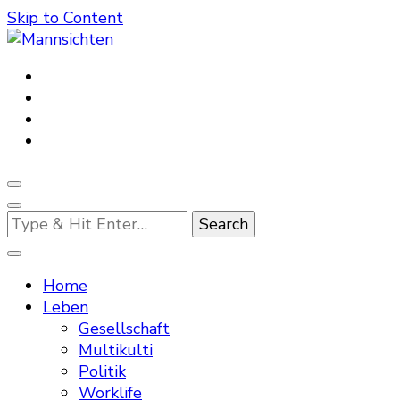
Skip to Content
Mannsichten
Was Männer wollen. Was Männer denken.
Looking
for
Something?
Home
Leben
Gesellschaft
Multikulti
Politik
Worklife