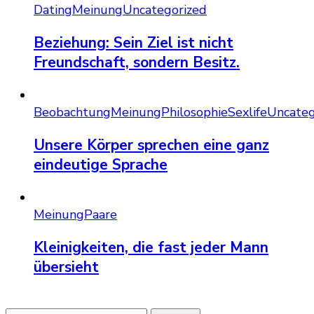
Dating
Meinung
Uncategorized
Beziehung: Sein Ziel ist nicht
Freundschaft, sondern Besitz.
Beobachtung
Meinung
Philosophie
Sexlife
Uncateg
Unsere Körper sprechen eine ganz
eindeutige Sprache
Meinung
Paare
Kleinigkeiten, die fast jeder Mann
übersieht