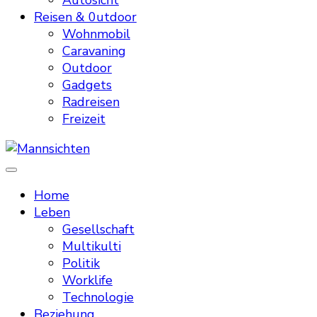
Autosicht
Reisen & 0utdoor
Wohnmobil
Caravaning
Outdoor
Gadgets
Radreisen
Freizeit
Mannsichten
Was Männer wollen. Was Männer denken.
Home
Leben
Gesellschaft
Multikulti
Politik
Worklife
Technologie
Beziehung