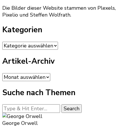
Die Bilder dieser Website stammen von Plexels,
Pixelio und Steffen Wolfrath.
Kategorien
Kategorien
Artikel-Archiv
Artikel-
Archiv
Suche nach Themen
Looking
for
Something?
George Orwell